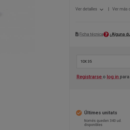
expand_more
Ver detalles
|
Ver más 
¿Alguna d
Ficha técnica
10X 35
Registrarse
o
log in
para
check_circle
Últimes unitats
Només queden 340 ud.
disponibles