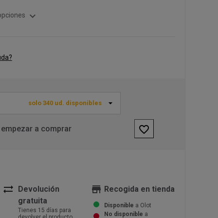
expand_more
opciones
uda?
solo 340 ud. disponibles
favorite_border
 empezar a comprar
sync_alt
store
Devolución
Recogida en tienda
gratuita
Disponible
a Olot
Tienes 15 días para
No disponible
a
devolver el producto