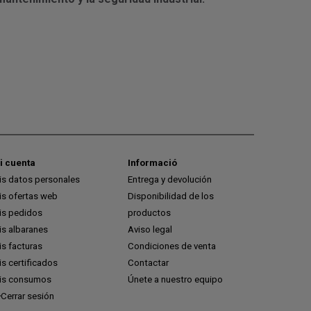
i cuenta
Informació
is datos personales
Entrega y devolución
is ofertas web
Disponibilidad de los
is pedidos
productos
is albaranes
Aviso legal
s facturas
Condiciones de venta
s certificados
Contactar
is consumos
Únete a nuestro equipo
Cerrar sesión