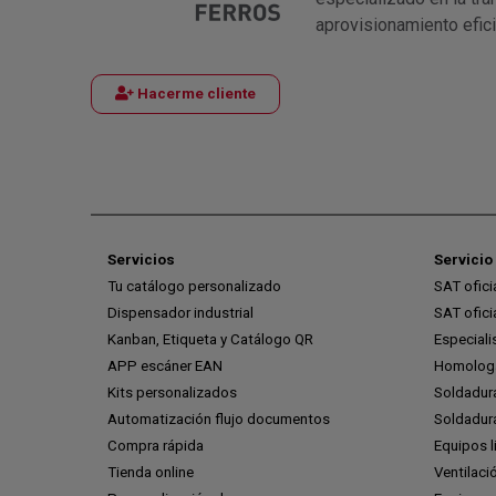
aprovisionamiento efic
Hacerme cliente
Servicios
Servicio 
Tu catálogo personalizado
SAT ofic
Dispensador industrial
SAT ofic
Kanban, Etiqueta y Catálogo QR
Especiali
APP escáner EAN
Homologa
Kits personalizados
Soldadur
Automatización flujo documentos
Soldadura
Compra rápida
Equipos l
Tienda online
Ventilaci