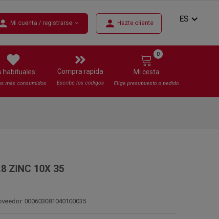
expand_more
ES
erson
person
Mi cuenta / registrarse
Hazte cliente
expand_more
0
Compra rapida
s habituales
Mi cesta
Escribe los códigos
os más consumidos
Elige presupuesto o pedido
.8 ZINC 10X 35
roveedor: 000603081040100035