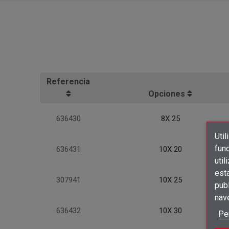
Referencia
Opciones
636430
8X 25
Util
func
636431
10X 20
util
est
307941
10X 25
publ
nav
636432
10X 30
Pe