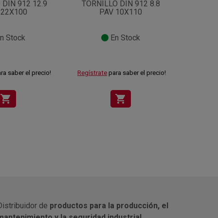
DIN 912 12.9
TORNILLO DIN 912 8.8
TORNI
 22X100
PAV 10X110
n Stock
En Stock
ra saber el precio!
Regístrate
para saber el precio!
Regístra
shopping_cart
shopping_cart
Distribuidor de
productos para la producción, el
mantenimiento y la seguridad industrial.