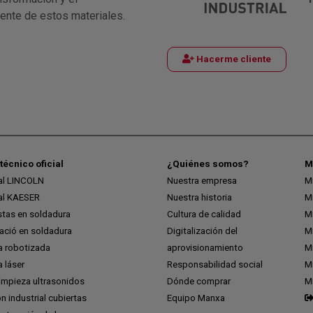
iente de estos materiales.
Hacerme cliente
técnico oficial
¿Quiénes somos?
M
ial LINCOLN
Nuestra empresa
M
ial KAESER
Nuestra historia
M
stas en soldadura
Cultura de calidad
M
ció en soldadura
Digitalización del
M
a robotizada
aprovisionamiento
Mi
 láser
Responsabilidad social
Mi
impieza ultrasonidos
Dónde comprar
M
ón industrial cubiertas
Equipo Manxa