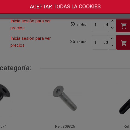
Inicia sesión para ver
ACEPTAR TODAS LA COOKIES
50
shopping_cart
ud
unidad
precios
Inicia sesión para ver
50
shopping_cart
ud
unidad
precios
Inicia sesión para ver
25
shopping_cart
ud
unidad
precios
categoría:
574
Ref.
309326
Ref