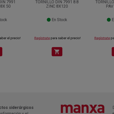
DIN 7991
TORNILLO DIN 7991 8.8
TORNILLO 
 8X 50
ZINC 8X120
PAV
tock
En Stock
E
aber el precio!
Regístrate
para saber el precio!
Regístrate
pa
shopping_cart
ctos siderúrgicos
nsformación y el