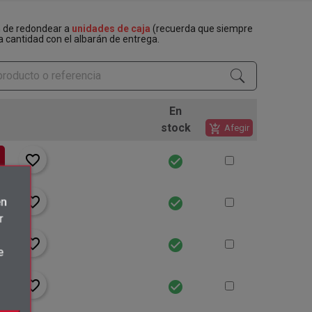
n de redondear a
unidades de caja
(recuerda que siempre
a cantidad con el albarán de entrega.
En
stock
add_shopping_cart
Afegir
favorite_border
check_circle
favorite_border
check_circle
én
r
favorite_border
check_circle
e
favorite_border
check_circle