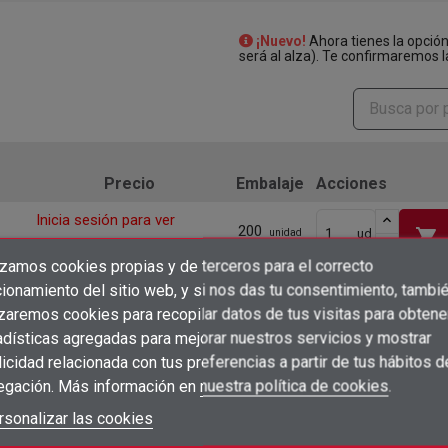
¡Nuevo!
Ahora tienes la opció
será al alza). Te confirmaremos l
Precio
Embalaje
Acciones
Inicia sesión para ver
200
shopping_cart
ud
unidad
precios
izamos cookies propias y de terceros para el correcto
×
Inicia sesión para ver
Crear lista de deseos
ionamiento del sitio web, y si nos das tu consentimiento, tambi
100
shopping_cart
ud
unidad
×
precios
Iniciar sesión
izaremos cookies para recopilar datos de tus visitas para obtene
adísticas agregadas para mejorar nuestros servicios y mostrar
Inicia sesión para ver
×
Añadir a la lista de deseos
100
Nombre de la lista de deseos
shopping_cart
ud
unidad
icidad relacionada con tus preferencias a partir de tus hábitos d
Debe iniciar sesión para guardar productos en su lista de deseos.
precios
egación. Más información en
nuestra política de cookies
.
Inicia sesión para ver
add_circle_outline
Crear nueva lista
100
shopping_cart
ud
unidad
Iniciar sesión
rsonalizar las cookies
Cancelar
precios
Crear lista de deseos
Cancelar