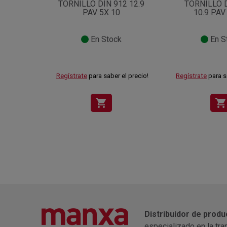
TORNILLO DIN 912 12.9
TORNILLO 
PAV 5X 10
10.9 PAV
En Stock
En S
Regístrate
para saber el precio!
Regístrate
para s
shopping_cart
shopping_cart
Distribuidor de produ
especializado en la tra