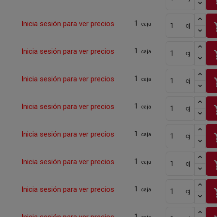
1
Inicia sesión para ver precios
sho
caja
cj
1
Inicia sesión para ver precios
sho
caja
cj
1
Inicia sesión para ver precios
sho
caja
cj
1
Inicia sesión para ver precios
sho
caja
cj
1
Inicia sesión para ver precios
sho
caja
cj
1
Inicia sesión para ver precios
sho
caja
cj
1
Inicia sesión para ver precios
sho
caja
cj
1