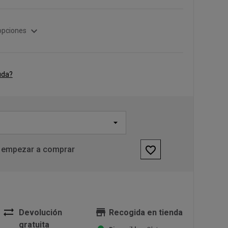
expand_more
opciones
uda?
favorite_border
 empezar a comprar
sync_alt
store
Devolución
Recogida en tienda
gratuita