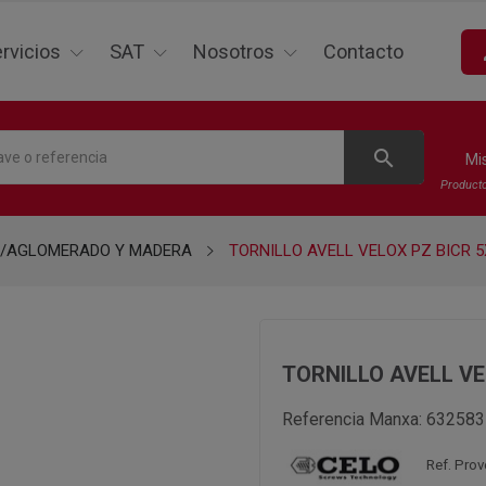
p
rvicios
SAT
Nosotros
Contacto
search
Mi
Product
P/AGLOMERADO Y MADERA
TORNILLO AVELL VELOX PZ BICR 5X
TORNILLO AVELL VEL
Referencia Manxa:
632583
Ref. Pro