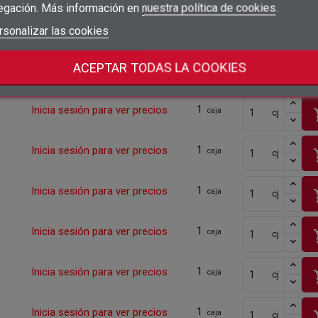
egación. Más información en
nuestra política de cookies
.
add_circle_outline
Crear nueva lista
1
Inicia sesión para ver precios
Iniciar sesión
rsonalizar las cookies
Cancelar
sho
caja
cj
Crear lista de deseos
Cancelar
ACEPTAR TODAS LA COOKIES
1
Inicia sesión para ver precios
sho
caja
cj
1
Inicia sesión para ver precios
sho
caja
cj
1
Inicia sesión para ver precios
sho
caja
cj
1
Inicia sesión para ver precios
sho
caja
cj
1
Inicia sesión para ver precios
sho
caja
cj
1
Inicia sesión para ver precios
sho
caja
cj
1
Inicia sesión para ver precios
sho
caja
cj