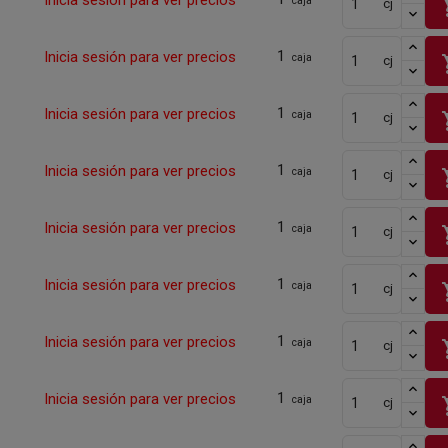
Inicia sesión para ver precios
sho
caja
cj
1
Inicia sesión para ver precios
sho
caja
cj
1
Inicia sesión para ver precios
sho
caja
cj
1
Inicia sesión para ver precios
sho
caja
cj
1
Inicia sesión para ver precios
sho
caja
cj
1
Inicia sesión para ver precios
sho
caja
cj
1
Inicia sesión para ver precios
sho
caja
cj
1
Inicia sesión para ver precios
sho
caja
cj