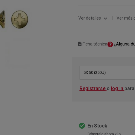
expand_more
Ver detalles
|
Ver más 
¿Alguna d
Ficha técnica
5X 50 (250U)
Registrarse
o
log in
para
check_circle
En Stock
Cómpralo ahora y lo