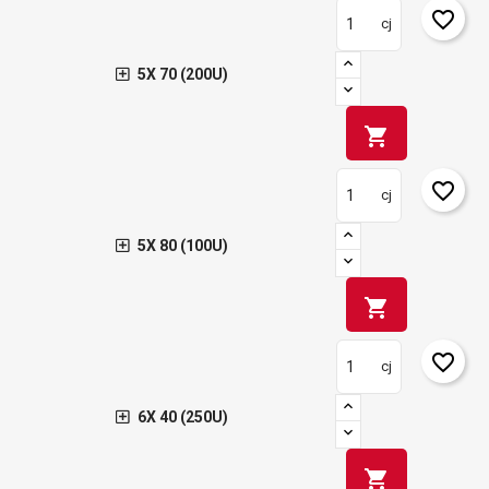
favorite_border
cj
5X 70 (200U)
shopping_cart
favorite_border
cj
5X 80 (100U)
shopping_cart
favorite_border
cj
6X 40 (250U)
shopping_cart