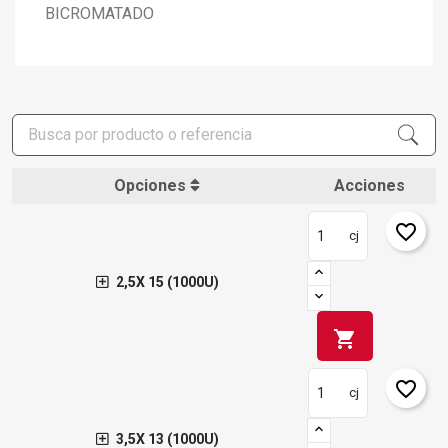
BICROMATADO
Opciones
Acciones
favorite_border
cj
2,5X 15 (1000U)
shopping_cart
favorite_border
cj
3,5X 13 (1000U)