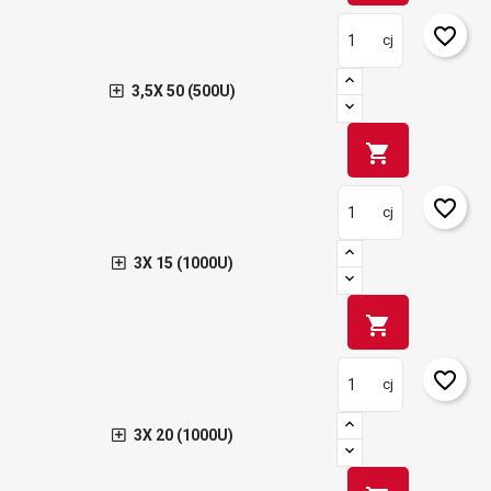
favorite_border
cj
3,5X 50 (500U)
shopping_cart
favorite_border
cj
3X 15 (1000U)
shopping_cart
favorite_border
cj
3X 20 (1000U)