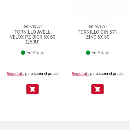
Ref.
632584
Ref.
903637
TORNILLO AVELL
TORNILLO DIN 571
VELOX PZ BICR 5X 60
ZINC 6X 50
(250U)
En Stock
En Stock
Regístrate
para saber el precio!
Regístrate
para saber el precio!
shopping_cart
shopping_cart