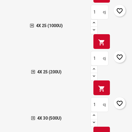
favorite_border
cj
4X 25 (1000U)
shopping_cart
favorite_border
cj
4X 25 (200U)
shopping_cart
favorite_border
cj
4X 30 (500U)