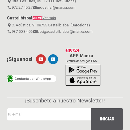
place
Ctra. Les Tries, 85 · 17800 Olot (Girona)
call
972 27 45 27
email
industrial@manxa.com
Castellbisbal
Ver más
NUEVO
place
C. Acústica, 9 · 08755 Castellbisbal (Barcelona)
call
937 50 34 06
email
botigacastellbisbal@manxa.com
¡NUEVO!
APP Manxa
¡Síguenos!
Lectura de códigos EAN
Contacta
por WhatsApp
¡Suscríbete a nuestro Newsletter!