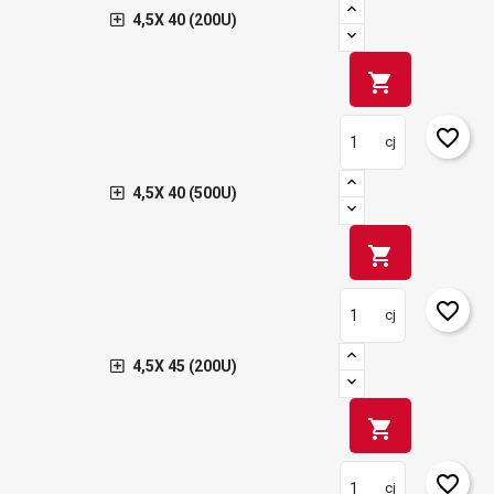
4,5X 40 (200U)
shopping_cart
favorite_border
cj
4,5X 40 (500U)
shopping_cart
favorite_border
cj
4,5X 45 (200U)
shopping_cart
×
favorite_border
cj
Crear lista de deseos