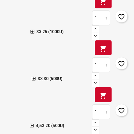
shopping_cart
favorite_border
cj
3X 25 (1000U)
shopping_cart
favorite_border
cj
3X 30 (500U)
shopping_cart
favorite_border
cj
4,5X 20 (500U)