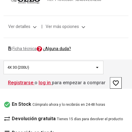
expand_more
expand_more
Ver detalles
|
Ver más opciones
¿Alguna duda?
Ficha técnica
4X 30 (200U)
favorite_border
Registrarse
o
log in
para empezar a comprar
check_circle
En Stock
Cómpralo ahora y lo recibirás en 24-48 horas
sync_alt
Devolución gratuita
Tienes 15 días para devolver el producto