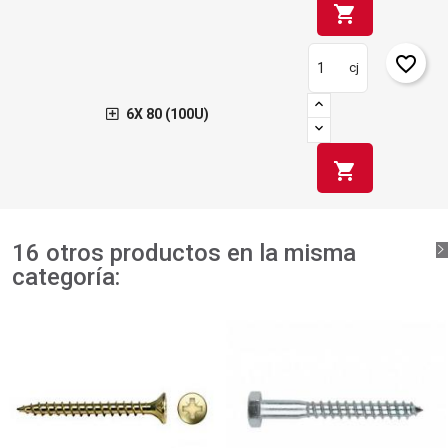
shopping_cart
favorite_border
cj
6X 80 (100U)
shopping_cart
16 otros productos en la misma
categoría: