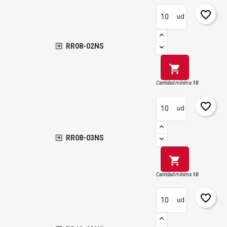
favorite_border
ud
RR08-02NS
shopping_cart
Cantidad mínima
10
favorite_border
ud
RR08-03NS
shopping_cart
Cantidad mínima
10
favorite_border
ud