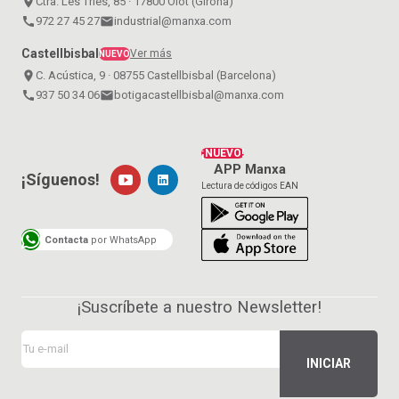
place
Ctra. Les Tries, 85 · 17800 Olot (Girona)
call
972 27 45 27
email
industrial@manxa.com
Castellbisbal
Ver más
NUEVO
place
C. Acústica, 9 · 08755 Castellbisbal (Barcelona)
call
937 50 34 06
email
botigacastellbisbal@manxa.com
¡NUEVO!
APP Manxa
¡Síguenos!
Lectura de códigos EAN
Contacta
por WhatsApp
¡Suscríbete a nuestro Newsletter!