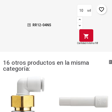
favorite_border
ud
RR12-04NS
shopping_cart
Cantidad mínima
10
16 otros productos en la misma
categoría: