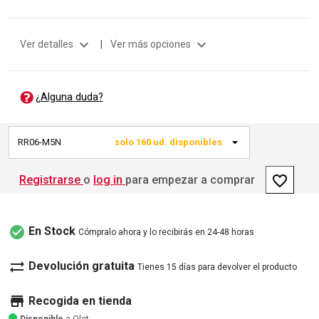
expand_more
expand_more
Ver detalles
|
Ver más opciones
¿Alguna duda?
RR06-M5N
solo 160 ud. disponibles
favorite_border
Registrarse
o
log in
para empezar a comprar
check_circle
En Stock
Cómpralo ahora y lo recibirás en 24-48 horas
sync_alt
Devolución gratuita
Tienes 15 días para devolver el producto
store
Recogida en tienda