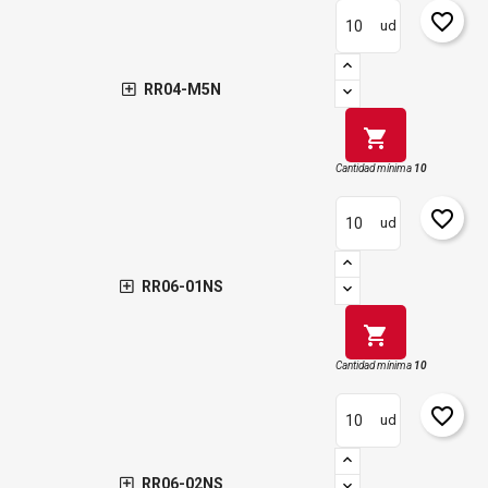
favorite_border
ud
RR04-M5N
shopping_cart
Cantidad mínima
10
favorite_border
ud
RR06-01NS
shopping_cart
Cantidad mínima
10
favorite_border
ud
RR06-02NS