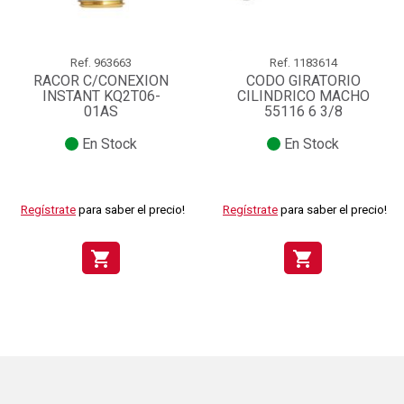
Ref.
963663
Ref.
1183614
RACOR C/CONEXION
CODO GIRATORIO
INSTANT KQ2T06-
CILINDRICO MACHO
01AS
55116 6 3/8
En Stock
En Stock
Regístrate
para saber el precio!
Regístrate
para saber el precio!
shopping_cart
shopping_cart