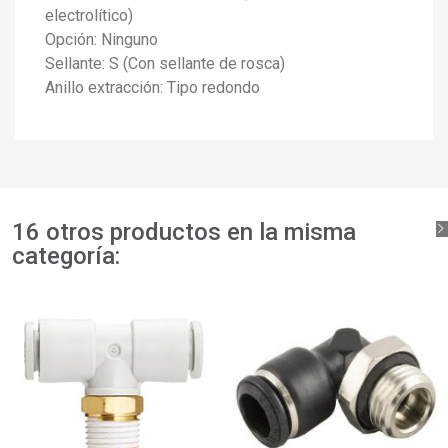
×
Iniciar sesión
electrolítico)
Opción: Ninguno
×
Añadir a la lista de deseos
Nombre de la lista de deseos
Debe iniciar sesión para guardar productos en su lista de
Sellante: S (Con sellante de rosca)
deseos.
Anillo extracción: Tipo redondo
add_circle_outline
Crear nueva lista
Iniciar sesión
Cancelar
Crear lista de deseos
Cancelar
16 otros productos en la misma
categoría: