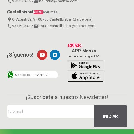
call
972 27 45 27
email
industrial@manxa.com
Castellbisbal
Ver más
NUEVO
place
C. Acústica, 9 · 08755 Castellbisbal (Barcelona)
call
937 50 34 06
email
botigacastellbisbal@manxa.com
¡NUEVO!
APP Manxa
¡Síguenos!
Lectura de códigos EAN
Contacta
por WhatsApp
¡Suscríbete a nuestro Newsletter!