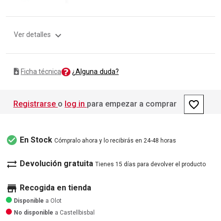
expand_more
Ver detalles
¿Alguna duda?
Ficha técnica
favorite_border
Registrarse
o
log in
para empezar a comprar
check_circle
En Stock
Cómpralo ahora y lo recibirás en 24-48 horas
sync_alt
Devolución gratuita
Tienes 15 días para devolver el producto
store
Recogida en tienda
Disponible
a Olot
No disponible
a Castellbisbal