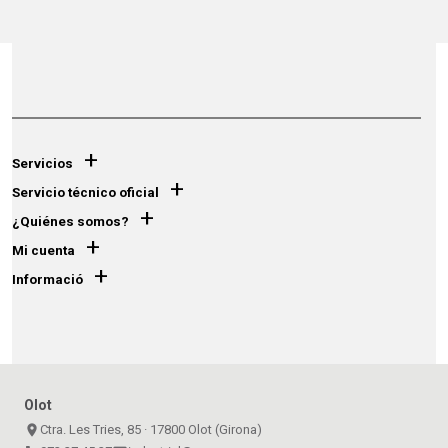
+
Servicios
+
Servicio técnico oficial
+
¿Quiénes somos?
+
Mi cuenta
+
Informació
Olot
place
Ctra. Les Tries, 85 · 17800 Olot (Girona)