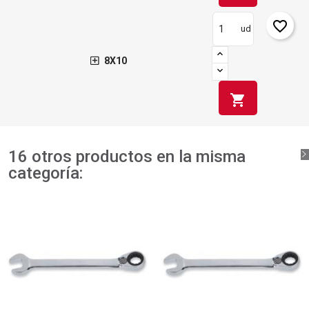
favorite_border
ud
8X10
shopping_cart
16 otros productos en la misma
categoría: