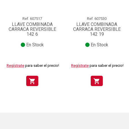
Ref.
607517
Ref.
607530
LLAVE COMBINADA
LLAVE COMBINADA
CARRACA REVERSIBLE
CARRACA REVERSIBLE
142 6
142 19
En Stock
En Stock
Regístrate
para saber el precio!
Regístrate
para saber el precio!
shopping_cart
shopping_cart