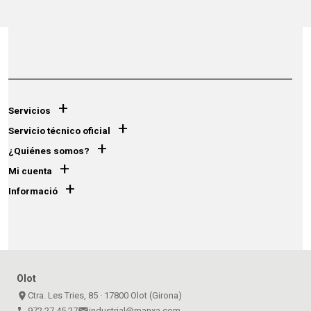
+
Servicios
+
Servicio técnico oficial
+
¿Quiénes somos?
+
Mi cuenta
+
Informació
Olot
place
Ctra. Les Tries, 85 · 17800 Olot (Girona)
call
972 27 45 27
email
industrial@manxa.com