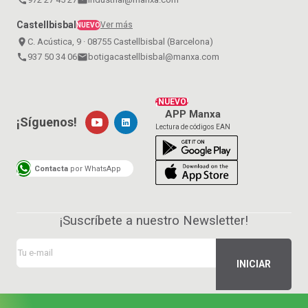
Castellbisbal
Ver más
NUEVO
place
C. Acústica, 9 · 08755 Castellbisbal (Barcelona)
call
937 50 34 06
email
botigacastellbisbal@manxa.com
¡NUEVO!
APP Manxa
¡Síguenos!
Lectura de códigos EAN
Contacta
por WhatsApp
¡Suscríbete a nuestro Newsletter!