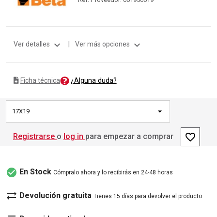
expand_more
expand_more
Ver detalles
|
Ver más opciones
¿Alguna duda?
Ficha técnica
17X19
favorite_border
Registrarse
o
log in
para empezar a comprar
check_circle
En Stock
Cómpralo ahora y lo recibirás en 24-48 horas
sync_alt
Devolución gratuita
Tienes 15 días para devolver el producto