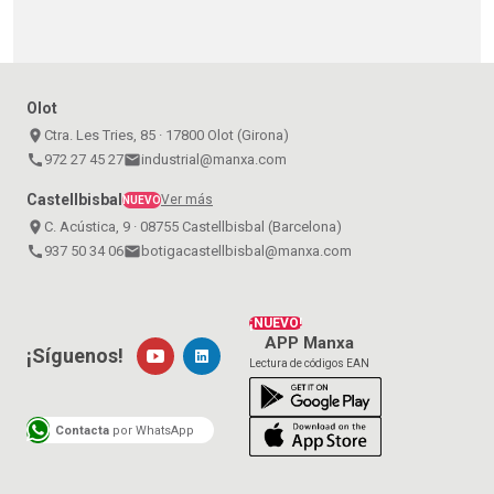
Olot
place
Ctra. Les Tries, 85 · 17800 Olot (Girona)
call
972 27 45 27
email
industrial@manxa.com
Castellbisbal
Ver más
NUEVO
place
C. Acústica, 9 · 08755 Castellbisbal (Barcelona)
call
937 50 34 06
email
botigacastellbisbal@manxa.com
¡NUEVO!
APP Manxa
¡Síguenos!
Lectura de códigos EAN
Contacta
por WhatsApp