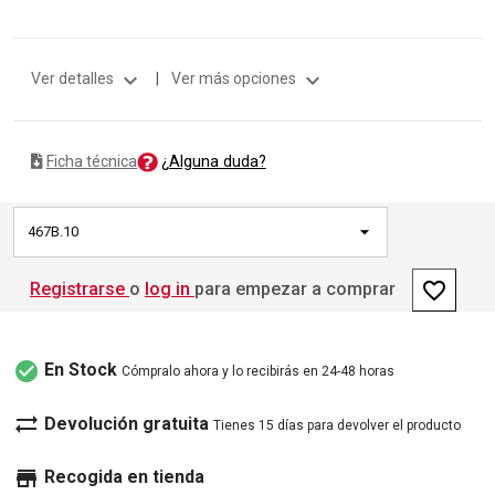
expand_more
expand_more
Ver detalles
|
Ver más opciones
¿Alguna duda?
Ficha técnica
467B.10
favorite_border
Registrarse
o
log in
para empezar a comprar
check_circle
En Stock
Cómpralo ahora y lo recibirás en 24-48 horas
sync_alt
Devolución gratuita
Tienes 15 días para devolver el producto
store
Recogida en tienda