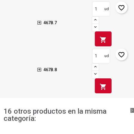
favorite_border
ud
467B.7
shopping_cart
favorite_border
ud
467B.8
shopping_cart
16 otros productos en la misma
categoría: