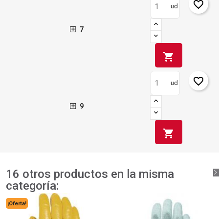
favorite_border
ud
7
shopping_cart
favorite_border
ud
9
shopping_cart
16 otros productos en la misma
categoría:
¡Oferta!