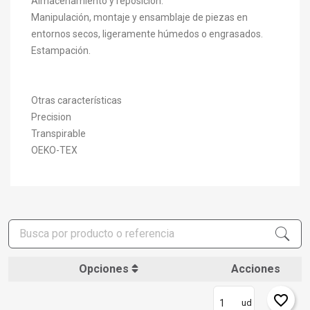
Almacenamiento y reposición.
Manipulación, montaje y ensamblaje de piezas en
entornos secos, ligeramente húmedos o engrasados.
Estampación.
Otras características
Precision
Transpirable
OEKO-TEX
×
Crear lista de deseos
×
Iniciar sesión
×
Añadir a la lista de deseos
Nombre de la lista de deseos
Debe iniciar sesión para guardar productos en su lista de
deseos.
Opciones
Acciones
add_circle_outline
Crear nueva lista
Iniciar sesión
Cancelar
favorite_border
Crear lista de deseos
ud
Cancelar