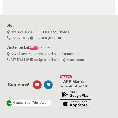
Olot
place
Ctra. Les Tries, 85 · 17800 Olot (Girona)
call
972 27 45 27
email
industrial@manxa.com
Castellbisbal
Ver más
NUEVO
place
C. Acústica, 9 · 08755 Castellbisbal (Barcelona)
call
937 50 34 06
email
botigacastellbisbal@manxa.com
¡NUEVO!
APP Manxa
¡Síguenos!
Lectura de códigos EAN
Contacta
por WhatsApp