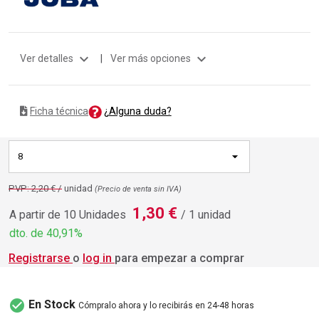
expand_more
expand_more
Ver detalles
|
Ver más opciones
¿Alguna duda?
Ficha técnica
8
PVP: 2,20 € /
unidad
(Precio de venta sin IVA)
1,30 €
A partir de 10 Unidades
/ 1 unidad
dto. de 40,91%
Registrarse
o
log in
para empezar a comprar
check_circle
En Stock
Cómpralo ahora y lo recibirás en 24-48 horas