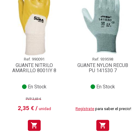
Ref.
990091
Ref.
939598
GUANTE NITRILO
GUANTE NYLON RECUB
AMARILLO 8001IY 8
PU 141530 7
En Stock
En Stock
PVP:3,69 €
2,35 € /
unidad
Regístrate
para saber el precio!
shopping_cart
shopping_cart