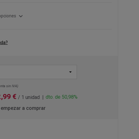
expand_more
opciones
uda?
nta sin IVA)
2,99 €
dto. de 50,98%
/ 1 unidad
 empezar a comprar