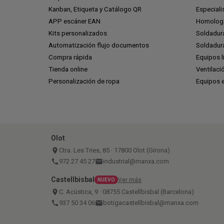
Kanban, Etiqueta y Catálogo QR
Especiali
APP escáner EAN
Homologa
Kits personalizados
Soldadur
Automatización flujo documentos
Soldadura
Compra rápida
Equipos l
Tienda online
Ventilaci
Personalización de ropa
Equipos 
Olot
place
Ctra. Les Tries, 85 · 17800 Olot (Girona)
call
972 27 45 27
email
industrial@manxa.com
Castellbisbal
Ver más
NUEVO
place
C. Acústica, 9 · 08755 Castellbisbal (Barcelona)
call
937 50 34 06
email
botigacastellbisbal@manxa.com