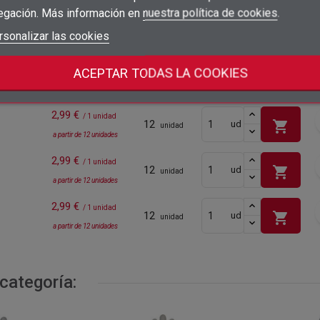
egación. Más información en
nuestra política de cookies
.
add_circle_outline
Crear nueva lista
Iniciar sesión
rsonalizar las cookies
Cancelar
Crear lista de deseos
Cancelar
ACEPTAR TODAS LA COOKIES
Precio
Embalaje
Acc
2,99 €
/ 1 unidad
12
shopping_cart
ud
unidad
a partir de 12 unidades
2,99 €
/ 1 unidad
12
shopping_cart
ud
unidad
a partir de 12 unidades
2,99 €
/ 1 unidad
12
shopping_cart
ud
unidad
a partir de 12 unidades
categoría: