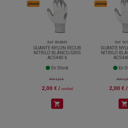
¡Oferta!
¡Oferta!
Ref.
834849
Ref.
901
GUANTE NYLON RECUB
GUANTE NYL
NITRILO BLANCO/GRIS
NITRILO BL
AC5440 6
AC544
En Stock
En S
PVP:4,26 €
PVP:4,2
2,00 € /
2,00 € /
unidad
shopping_cart
shopping_cart