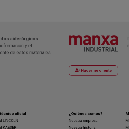
ctos siderúrgicos
nsformación y el
iente de estos materiales.
Hacerme cliente
técnico oficial
¿Quiénes somos?
M
ial LINCOLN
Nuestra empresa
M
ial KAESER
Nuestra historia
M