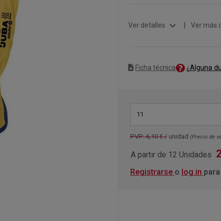
expand_more
Ver detalles
|
Ver más 
¿Alguna d
Ficha técnica
11
PVP: 6,10 € /
unidad
(Precio de ve
A partir de 12 Unidades
Registrarse
o
log in
para