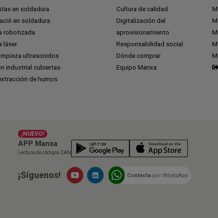
stas en soldadura
Cultura de calidad
M
ció en soldadura
Digitalización del
M
a robotizada
aprovisionamiento
Mi
 láser
Responsabilidad social
Mi
impieza ultrasonidos
Dónde comprar
M
ón industrial cubiertas
Equipo Manxa
extracción de humos
¡NUEVO!
APP Manxa
Lectura de códigos EAN
¡Síguenos!
Contacta
por WhatsApp