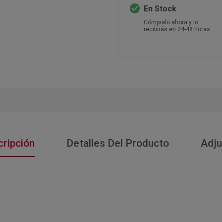
check_circle
En Stock
Cómpralo ahora y lo
recibirás en 24-48 horas
ripción
Detalles Del Producto
Adju