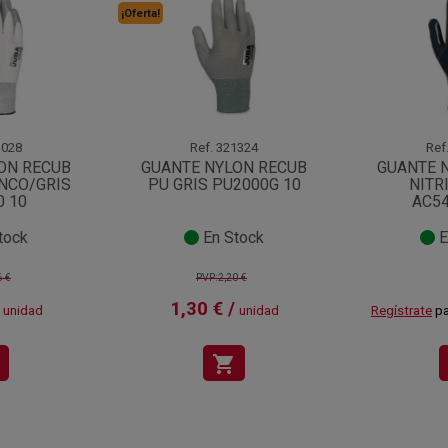
¡Oferta!
028
Ref.
321324
Ref
ON RECUB
GUANTE NYLON RECUB
GUANTE 
ANCO/GRIS
PU GRIS PU2000G 10
NITR
0 10
AC54
tock
En Stock
E
6 €
PVP:2,20 €
1,30 € /
unidad
unidad
Regístrate
pa
shopping_cart