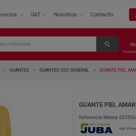
p
rvicios
SAT
Nosotros
Contacto
search
Mi
Product
GUANTES
GUANTES USO GENERAL
GUANTE PIEL AMA
GUANTE PIEL AMARI
Referencia Manxa:
623556
Ref. Pro