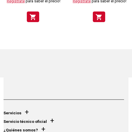
Regístrate
para saber el precio!
Regístrate
para saber el precio!
shopping_cart
shopping_cart
+
Servicios
+
Servicio técnico oficial
+
¿Quiénes somos?