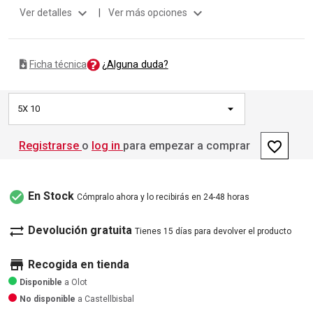
expand_more
expand_more
Ver detalles
|
Ver más opciones
¿Alguna duda?
Ficha técnica
5X 10
favorite_border
Registrarse
o
log in
para empezar a comprar
check_circle
En Stock
Cómpralo ahora y lo recibirás en 24-48 horas
sync_alt
Devolución gratuita
Tienes 15 días para devolver el producto
store
Recogida en tienda
Disponible
a Olot
No disponible
a Castellbisbal