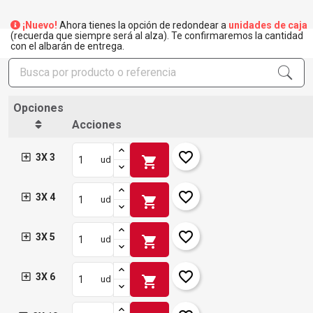
¡Nuevo!
Ahora tienes la opción de redondear a
unidades de caja
(recuerda que siempre será al alza). Te confirmaremos la cantidad
con el albarán de entrega.
Opciones
Acciones
favorite_border
3X 3
shopping_cart
ud
favorite_border
3X 4
shopping_cart
ud
favorite_border
3X 5
shopping_cart
ud
favorite_border
3X 6
shopping_cart
ud