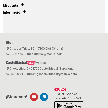
+
Mi cuenta
+
Informació
Olot
place
Ctra. Les Tries, 85 · 17800 Olot (Girona)
call
972 27 45 27
email
industrial@manxa.com
Castellbisbal
Ver más
NUEVO
place
C. Acústica, 9 · 08755 Castellbisbal (Barcelona)
call
937 50 34 06
email
botigacastellbisbal@manxa.com
¡NUEVO!
APP Manxa
¡Síguenos!
Lectura de códigos EAN