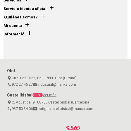
Servicios
+
Servicio técnico oficial
+
¿Quiénes somos?
+
Mi cuenta
+
Informació
Olot
place
Ctra. Les Tries, 85 · 17800 Olot (Girona)
call
972 27 45 27
email
industrial@manxa.com
Castellbisbal
Ver más
NUEVO
place
C. Acústica, 9 · 08755 Castellbisbal (Barcelona)
call
937 50 34 06
email
botigacastellbisbal@manxa.com
¡NUEVO!