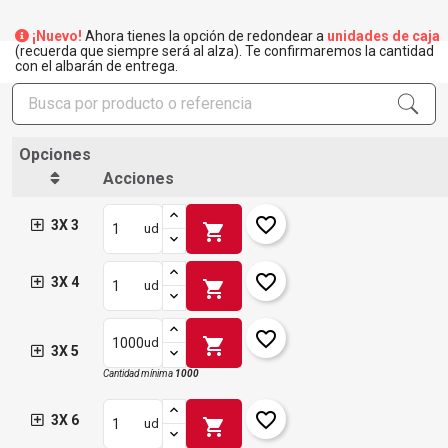
¡Nuevo!
Ahora tienes la opción de redondear a
unidades de caja
(recuerda que siempre será al alza). Te confirmaremos la cantidad
con el albarán de entrega.
Opciones
Acciones
favorite_border
3X 3
shopping_cart
ud
favorite_border
3X 4
shopping_cart
ud
favorite_border
shopping_cart
ud
3X 5
Cantidad mínima
1000
favorite_border
3X 6
shopping_cart
ud