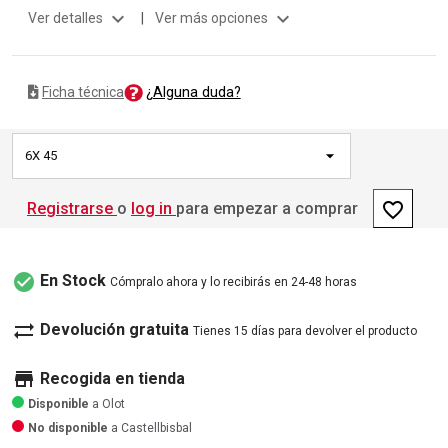
expand_more
expand_more
Ver detalles
|
Ver más opciones
¿Alguna duda?
Ficha técnica
6X 45
favorite_border
Registrarse
o
log in
para empezar a comprar
check_circle
En Stock
Cómpralo ahora y lo recibirás en 24-48 horas
sync_alt
Devolución gratuita
Tienes 15 días para devolver el producto
store
Recogida en tienda
Disponible
a Olot
No disponible
a Castellbisbal