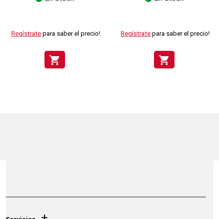
Regístrate
para saber el precio!
Regístrate
para saber el precio!
shopping_cart
shopping_cart
+