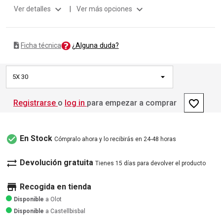
expand_more
expand_more
Ver detalles
|
Ver más opciones
¿Alguna duda?
Ficha técnica
5X 30
favorite_border
Registrarse
o
log in
para empezar a comprar
check_circle
En Stock
Cómpralo ahora y lo recibirás en 24-48 horas
sync_alt
Devolución gratuita
Tienes 15 días para devolver el producto
store
Recogida en tienda
Disponible
a Olot
Disponible
a Castellbisbal