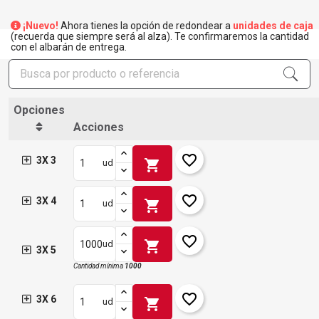
¡Nuevo!
Ahora tienes la opción de redondear a
unidades de caja
(recuerda que siempre será al alza). Te confirmaremos la cantidad
con el albarán de entrega.
Opciones
Acciones
favorite_border
3X 3
shopping_cart
ud
favorite_border
3X 4
shopping_cart
ud
favorite_border
shopping_cart
ud
3X 5
Cantidad mínima
1000
favorite_border
3X 6
shopping_cart
ud