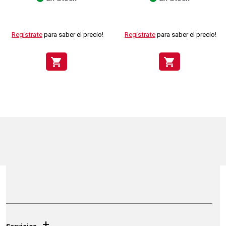
Regístrate
para saber el precio!
Regístrate
para saber el precio!
shopping_cart
shopping_cart
+