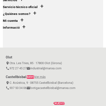
Servicios
+
Servicio técnico oficial
+
¿Quiénes somos?
+
Mi cuenta
+
Informació
Olot
place
Ctra. Les Tries, 85 · 17800 Olot (Girona)
call
972 27 45 27
email
industrial@manxa.com
Castellbisbal
Ver más
NUEVO
place
C. Acústica, 9 · 08755 Castellbisbal (Barcelona)
call
937 50 34 06
email
botigacastellbisbal@manxa.com
¡NUEVO!