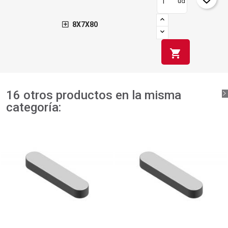
ud
8X7X80
shopping_cart
16 otros productos en la misma
categoría: