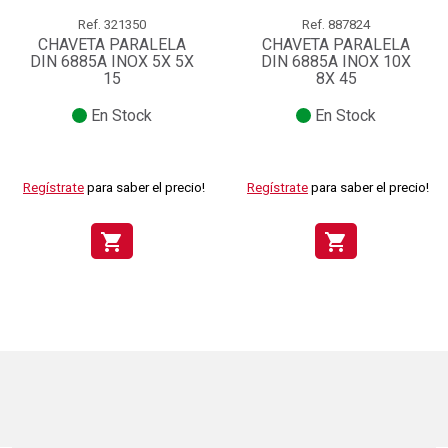
Ref.
321350
Ref.
887824
CHAVETA PARALELA
CHAVETA PARALELA
DIN 6885A INOX 5X 5X
DIN 6885A INOX 10X
15
8X 45
En Stock
En Stock
Regístrate
para saber el precio!
Regístrate
para saber el precio!
shopping_cart
shopping_cart