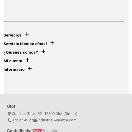
+
Servicios
+
Servicio técnico oficial
+
¿Quiénes somos?
+
Mi cuenta
+
Informació
Olot
place
Ctra. Les Tries, 85 · 17800 Olot (Girona)
call
972 27 45 27
email
industrial@manxa.com
Castellbisbal
Ver más
NUEVO