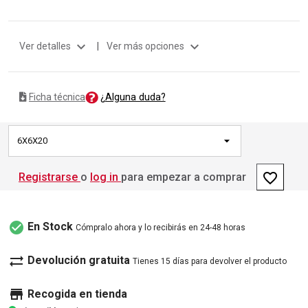
expand_more
expand_more
Ver detalles
|
Ver más opciones
¿Alguna duda?
Ficha técnica
6X6X20
favorite_border
Registrarse
o
log in
para empezar a comprar
check_circle
En Stock
Cómpralo ahora y lo recibirás en 24-48 horas
sync_alt
Devolución gratuita
Tienes 15 días para devolver el producto
store
Recogida en tienda