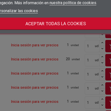
1
egación. Más información en
nuestra política de cookies
.
Inicia sesión para ver precios
sho
unidad
ud
add_circle_outline
Crear nueva lista
Iniciar sesión
rsonalizar las cookies
Cancelar
Crear lista de deseos
1
Cancelar
Inicia sesión para ver precios
sho
unidad
ud
ACEPTAR TODAS LA COOKIES
1
Inicia sesión para ver precios
sho
unidad
ud
1
Inicia sesión para ver precios
sho
unidad
ud
20
Inicia sesión para ver precios
sho
unidad
ud
1
Inicia sesión para ver precios
sho
unidad
ud
1
Inicia sesión para ver precios
sho
unidad
ud
1
Inicia sesión para ver precios
sho
unidad
ud