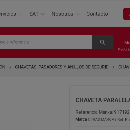
p
rvicios
SAT
Nosotros
Contacto
search
Mi
Product
IÓN
CHAVETAS, PASADORES Y ANILLOS DE SEGURID
CHAV
CHAVETA PARALELA
Referencia Manxa:
917192
Marca
OTRAS MARCAS
Ref. P