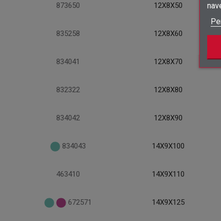
nav
873650
12X8X50
Pe
835258
12X8X60
834041
12X8X70
832322
12X8X80
834042
12X8X90
834043
14X9X100
463410
14X9X110
672571
14X9X125