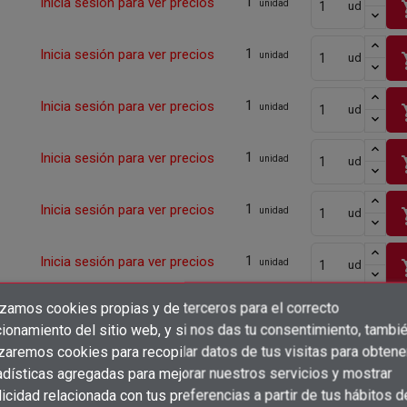
1
Inicia sesión para ver precios
sho
unidad
ud
1
Inicia sesión para ver precios
sho
unidad
ud
1
Inicia sesión para ver precios
sho
unidad
ud
1
Inicia sesión para ver precios
sho
unidad
ud
1
Inicia sesión para ver precios
sho
unidad
ud
1
Inicia sesión para ver precios
sho
unidad
ud
izamos cookies propias y de terceros para el correcto
1
Inicia sesión para ver precios
×
sho
unidad
ud
Crear lista de deseos
ionamiento del sitio web, y si nos das tu consentimiento, tambi
×
Iniciar sesión
izaremos cookies para recopilar datos de tus visitas para obtene
1
Inicia sesión para ver precios
sho
unidad
ud
adísticas agregadas para mejorar nuestros servicios y mostrar
×
Añadir a la lista de deseos
Nombre de la lista de deseos
icidad relacionada con tus preferencias a partir de tus hábitos d
Debe iniciar sesión para guardar productos en su lista de deseos.