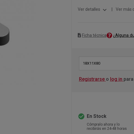
expand_more
Ver detalles
|
Ver más 
¿Alguna d
Ficha técnica
18X11X80
Registrarse
o
log in
para
check_circle
En Stock
Cómpralo ahora y lo
recibirás en 24-48 horas