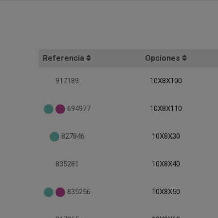
Referencia
Opciones
917189
10X8X100
694977
10X8X110
827846
10X8X30
835281
10X8X40
835256
10X8X50