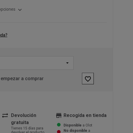
expand_more
opciones
uda?
favorite_border
 empezar a comprar
sync_alt
store
Devolución
Recogida en tienda
gratuita
Disponible
a Olot
Tienes 15 días para
No disponible
a
devolver el producto