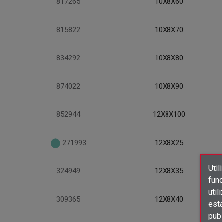
817265
10X8X60
815822
10X8X70
834292
10X8X80
874022
10X8X90
852944
12X8X100
271993
12X8X25
Util
324949
12X8X35
func
util
309365
12X8X40
est
publ