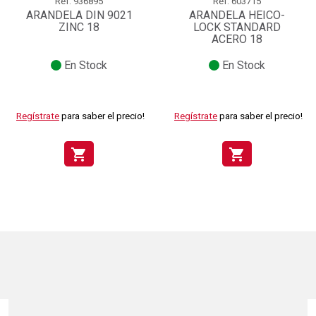
Ref.
936895
Ref.
603715
ARANDELA DIN 9021
ARANDELA HEICO-
ZINC 18
LOCK STANDARD
ACERO 18
En Stock
En Stock
Regístrate
para saber el precio!
Regístrate
para saber el precio!
shopping_cart
shopping_cart