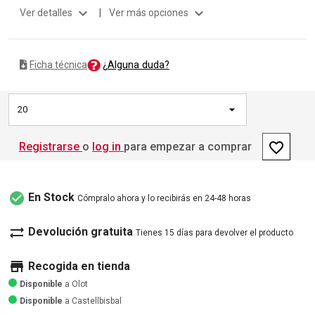
expand_more
expand_more
Ver detalles
|
Ver más opciones
¿Alguna duda?
Ficha técnica
20
favorite_border
Registrarse
o
log in
para empezar a comprar
check_circle
En Stock
Cómpralo ahora y lo recibirás en 24-48 horas
sync_alt
Devolución gratuita
Tienes 15 días para devolver el producto
store
Recogida en tienda
Disponible
a Olot
Disponible
a Castellbisbal