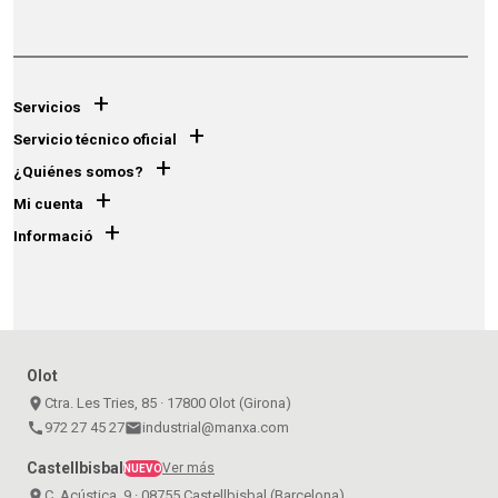
+
Servicios
+
Servicio técnico oficial
+
¿Quiénes somos?
+
Mi cuenta
+
Informació
Olot
place
Ctra. Les Tries, 85 · 17800 Olot (Girona)
call
972 27 45 27
email
industrial@manxa.com
Castellbisbal
Ver más
NUEVO
place
C. Acústica, 9 · 08755 Castellbisbal (Barcelona)