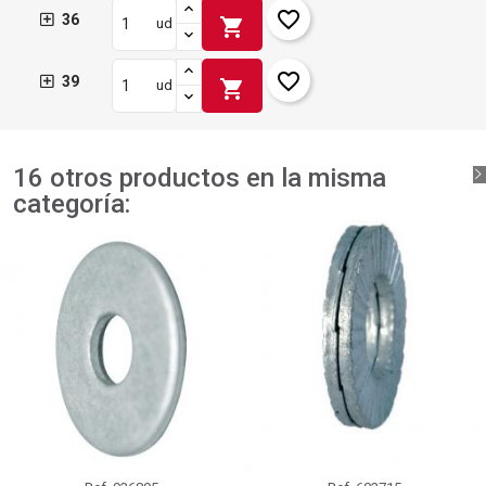
favorite_border
36
shopping_cart
ud
favorite_border
39
shopping_cart
ud
16 otros productos en la misma
categoría: