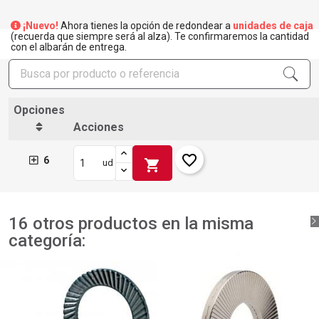
×
Crear lista de deseos
×
¡Nuevo!
Ahora tienes la opción de redondear a
unidades de caja
Iniciar sesión
(recuerda que siempre será al alza). Te confirmaremos la cantidad
con el albarán de entrega.
×
Añadir a la lista de deseos
Nombre de la lista de deseos
Debe iniciar sesión para guardar productos en su lista de
deseos.
add_circle_outline
Crear nueva lista
Opciones
Iniciar sesión
Cancelar
Acciones
Crear lista de deseos
Cancelar
favorite_border
6
shopping_cart
ud
16 otros productos en la misma
categoría: