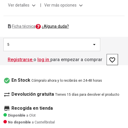
expand_more
expand_more
Ver detalles
|
Ver más opciones
¿Alguna duda?
Ficha técnica
5
favorite_border
Registrarse
o
log in
para empezar a comprar
check_circle
En Stock
Cómpralo ahora y lo recibirás en 24-48 horas
sync_alt
Devolución gratuita
Tienes 15 días para devolver el producto
store
Recogida en tienda
Disponible
a Olot
No disponible
a Castellbisbal