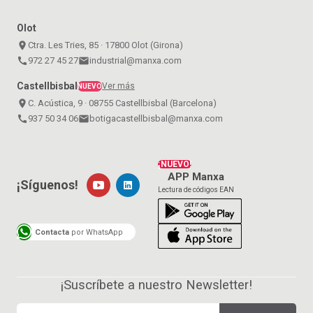
Olot
place
Ctra. Les Tries, 85 · 17800 Olot (Girona)
call
972 27 45 27
email
industrial@manxa.com
Castellbisbal
Ver más
NUEVO
place
C. Acústica, 9 · 08755 Castellbisbal (Barcelona)
call
937 50 34 06
email
botigacastellbisbal@manxa.com
¡NUEVO!
APP Manxa
¡Síguenos!
Lectura de códigos EAN
Contacta
por WhatsApp
¡Suscríbete a nuestro Newsletter!