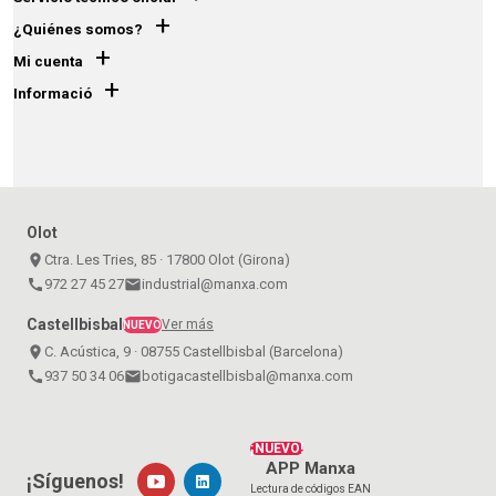
+
¿Quiénes somos?
+
Mi cuenta
+
Informació
Olot
place
Ctra. Les Tries, 85 · 17800 Olot (Girona)
call
972 27 45 27
email
industrial@manxa.com
Castellbisbal
Ver más
NUEVO
place
C. Acústica, 9 · 08755 Castellbisbal (Barcelona)
call
937 50 34 06
email
botigacastellbisbal@manxa.com
¡NUEVO!
APP Manxa
¡Síguenos!
Lectura de códigos EAN