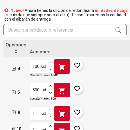
¡Nuevo!
Ahora tienes la opción de redondear a
unidades de caja
(recuerda que siempre será al alza). Te confirmaremos la cantidad
con el albarán de entrega.
Opciones
Acciones
favorite_border
shopping_cart
ud
4
Cantidad mínima
1000
favorite_border
shopping_cart
ud
5
×
Crear lista de deseos
×
Cantidad mínima
500
Iniciar sesión
favorite_border
8
shopping_cart
ud
×
Añadir a la lista de deseos
Nombre de la lista de deseos
Debe iniciar sesión para guardar productos en su lista de
deseos.
favorite_border
10
ud