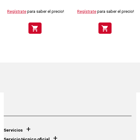
Regístrate
para saber el precio!
Regístrate
para saber el precio!
shopping_cart
shopping_cart
+
Servicios
+
Servicio técnico oficial