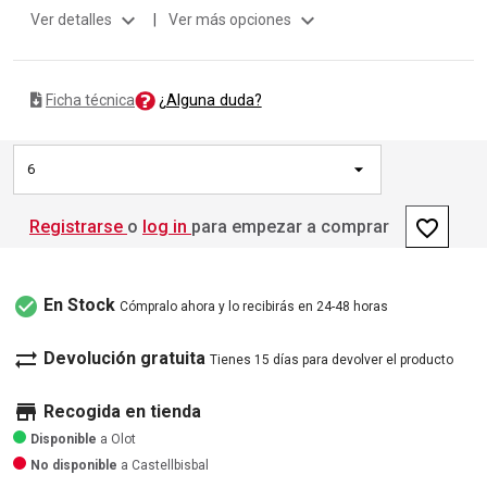
expand_more
expand_more
Ver detalles
|
Ver más opciones
¿Alguna duda?
Ficha técnica
6
favorite_border
Registrarse
o
log in
para empezar a comprar
check_circle
En Stock
Cómpralo ahora y lo recibirás en 24-48 horas
sync_alt
Devolución gratuita
Tienes 15 días para devolver el producto
store
Recogida en tienda
Disponible
a Olot
No disponible
a Castellbisbal