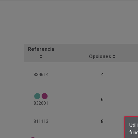
Referencia
Opciones
834614
4
6
832601
811113
8
Util
func