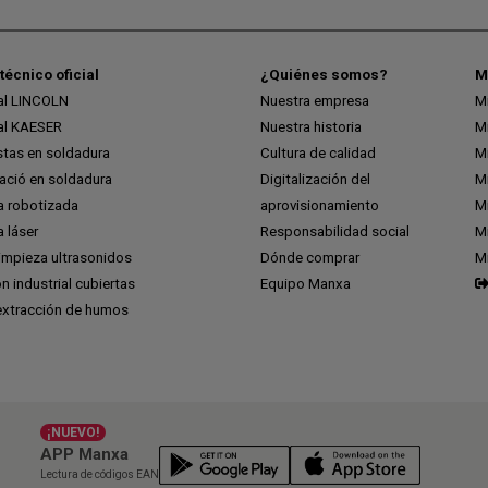
técnico oficial
¿Quiénes somos?
M
ial LINCOLN
Nuestra empresa
M
ial KAESER
Nuestra historia
M
stas en soldadura
Cultura de calidad
M
ció en soldadura
Digitalización del
M
a robotizada
aprovisionamiento
Mi
 láser
Responsabilidad social
Mi
impieza ultrasonidos
Dónde comprar
M
ón industrial cubiertas
Equipo Manxa
extracción de humos
¡NUEVO!
APP Manxa
Lectura de códigos EAN