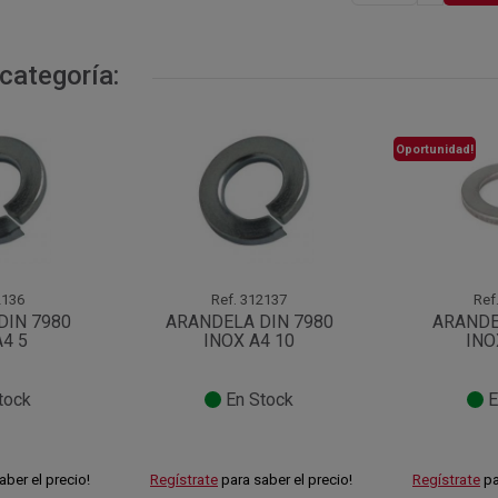
categoría:
Oportunidad!
136
Ref.
312137
Ref
DIN 7980
ARANDELA DIN 7980
ARANDE
A4 5
INOX A4 10
INO
tock
En Stock
E
aber el precio!
Regístrate
para saber el precio!
Regístrate
pa