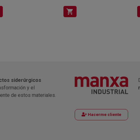
shopping_cart
ctos siderúrgicos
nsformación y el
iente de estos materiales.
Hacerme cliente