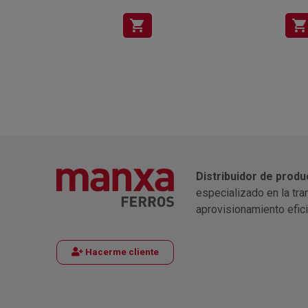
shopping_cart
shopping_cart
Distribuidor de produ
especializado en la tra
aprovisionamiento efic
Hacerme cliente