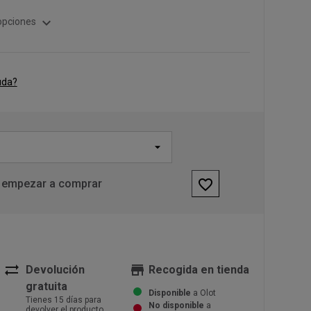
expand_more
opciones
uda?
favorite_border
 empezar a comprar
sync_alt
store
Devolución
Recogida en tienda
gratuita
Disponible
a Olot
Tienes 15 días para
No disponible
a
devolver el producto