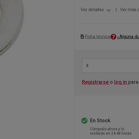
expand_more
Ver detalles
|
Ver más 
¿Alguna d
Ficha técnica
5
Registrarse
o
log in
para
check_circle
En Stock
Cómpralo ahora y lo
recibirás en 24-48 horas