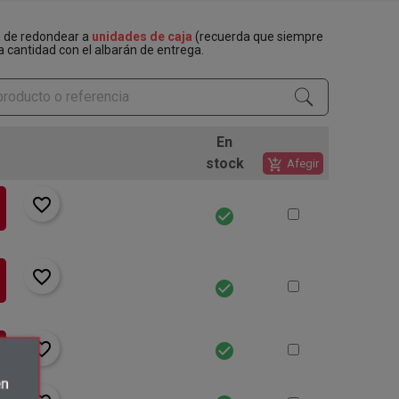
n de redondear a
unidades de caja
(recuerda que siempre
a cantidad con el albarán de entrega.
En
stock
add_shopping_cart
Afegir
favorite_border
check_circle
favorite_border
check_circle
favorite_border
check_circle
én