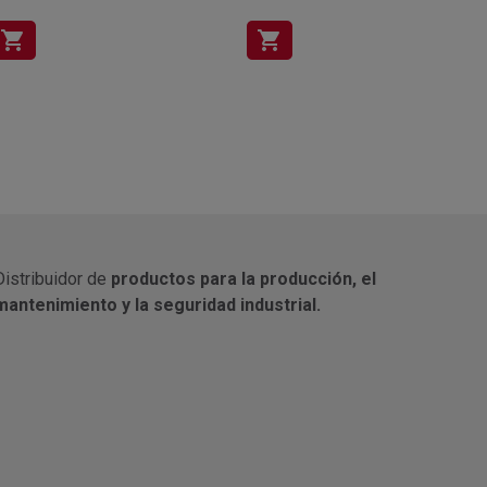
shopping_cart
shopping_cart
Distribuidor de
productos para la producción, el
mantenimiento y la seguridad industrial.