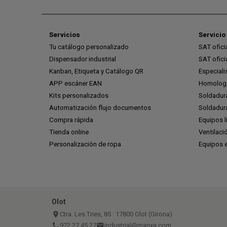
Servicios
Servicio 
Tu catálogo personalizado
SAT ofic
Dispensador industrial
SAT ofic
Kanban, Etiqueta y Catálogo QR
Especiali
APP escáner EAN
Homologa
Kits personalizados
Soldadur
Automatización flujo documentos
Soldadura
Compra rápida
Equipos l
Tienda online
Ventilaci
Personalización de ropa
Equipos 
Olot
place
Ctra. Les Tries, 85 · 17800 Olot (Girona)
call
972 27 45 27
email
industrial@manxa.com