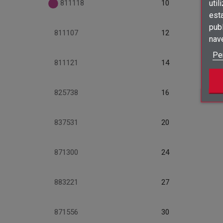
811118
10
util
est
publ
811107
12
nav
Pe
811121
14
825738
16
837531
20
871300
24
883221
27
871556
30