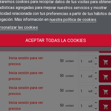
×
Iniciar sesión
200
izaremos cookies para recopilar datos de tus visitas para obtene
shopping_cart
ud
unidad
precios
adísticas agregadas para mejorar nuestros servicios y mostrar
×
Añadir a la lista de deseos
Nombre de la lista de deseos
Inicia sesión para ver
icidad relacionada con tus preferencias a partir de tus hábitos d
Debe iniciar sesión para guardar productos en su lista de deseos.
200
shopping_cart
ud
unidad
precios
egación. Más información en
nuestra política de cookies
.
add_circle_outline
Crear nueva lista
Iniciar sesión
rsonalizar las cookies
Cancelar
Inicia sesión para ver
200
shopping_cart
ud
unidad
Crear lista de deseos
Cancelar
precios
ACEPTAR TODAS LA COOKIES
Inicia sesión para ver
100
shopping_cart
ud
unidad
precios
Inicia sesión para ver
50
shopping_cart
ud
unidad
precios
Inicia sesión para ver
50
shopping_cart
ud
unidad
precios
Inicia sesión para ver
50
shopping_cart
ud
unidad
precios
Inicia sesión para ver
50
shopping_cart
ud
unidad
precios