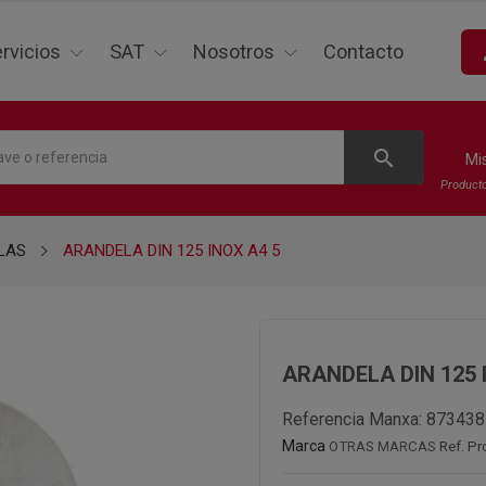
p
rvicios
SAT
Nosotros
Contacto
search
Mi
Product
LAS
ARANDELA DIN 125 INOX A4 5
ARANDELA DIN 125 
Referencia Manxa:
873438
Marca
OTRAS MARCAS
Ref. Pr