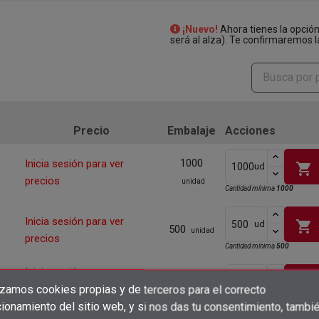
¡Nuevo!
Ahora tienes la opció
será al alza). Te confirmaremos l
Precio
Embalaje
Acciones
1000
Inicia sesión para ver
shopping_cart
ud
precios
unidad
Cantidad mínima
1000
Inicia sesión para ver
shopping_cart
ud
500
unidad
precios
Cantidad mínima
500
Inicia sesión para ver
500
shopping_cart
ud
unidad
precios
izamos cookies propias y de terceros para el correcto
×
Crear lista de deseos
ionamiento del sitio web, y si nos das tu consentimiento, tambi
Inicia sesión para ver