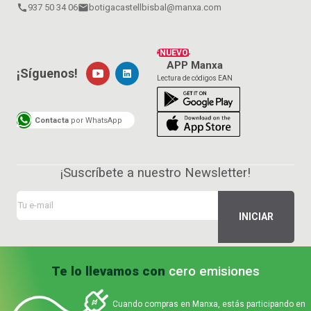
call
937 50 34 06
email
botigacastellbisbal@manxa.com
¡NUEVO!
APP Manxa
¡Síguenos!
Lectura de códigos EAN
Contacta
por WhatsApp
¡Suscríbete a nuestro Newsletter!
Te lo llevamos con
cero emisiones
Cuando compras en Manxa, estás participando en