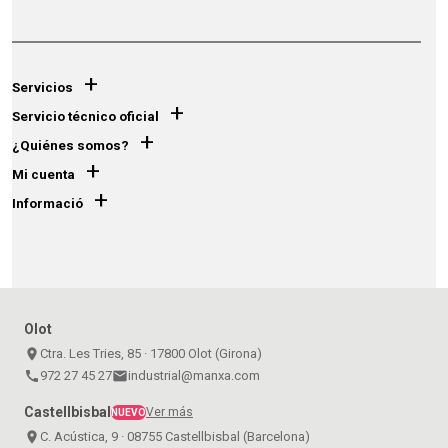
+
Servicios
+
Servicio técnico oficial
+
¿Quiénes somos?
+
Mi cuenta
+
Informació
Olot
place
Ctra. Les Tries, 85 · 17800 Olot (Girona)
call
972 27 45 27
email
industrial@manxa.com
Castellbisbal
Ver más
NUEVO
place
C. Acústica, 9 · 08755 Castellbisbal (Barcelona)