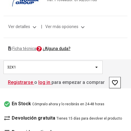
expand_more
expand_more
Ver detalles
|
Ver más opciones
¿Alguna duda?
Ficha técnica
32X1
favorite_border
Registrarse
o
log in
para empezar a comprar
check_circle
En Stock
Cómpralo ahora y lo recibirás en 24-48 horas
sync_alt
Devolución gratuita
Tienes 15 días para devolver el producto