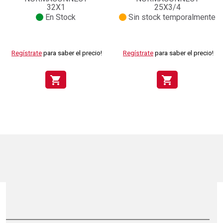
32X1
25X3/4
En Stock
Sin stock temporalmente
Regístrate
para saber el precio!
Regístrate
para saber el precio!
shopping_cart
shopping_cart