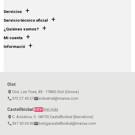
+
Servicios
+
Servicio técnico oficial
+
¿Quiénes somos?
+
Mi cuenta
+
Informació
Olot
place
Ctra. Les Tries, 85 · 17800 Olot (Girona)
call
972 27 45 27
email
industrial@manxa.com
Castellbisbal
Ver más
NUEVO
place
C. Acústica, 9 · 08755 Castellbisbal (Barcelona)
call
937 50 34 06
email
botigacastellbisbal@manxa.com