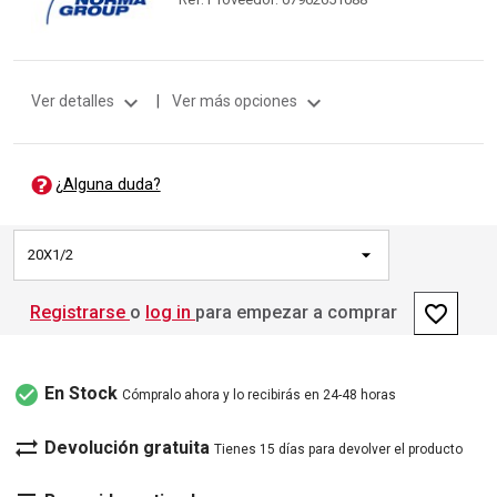
expand_more
expand_more
Ver detalles
|
Ver más opciones
¿Alguna duda?
20X1/2
favorite_border
Registrarse
o
log in
para empezar a comprar
check_circle
En Stock
Cómpralo ahora y lo recibirás en 24-48 horas
sync_alt
Devolución gratuita
Tienes 15 días para devolver el producto