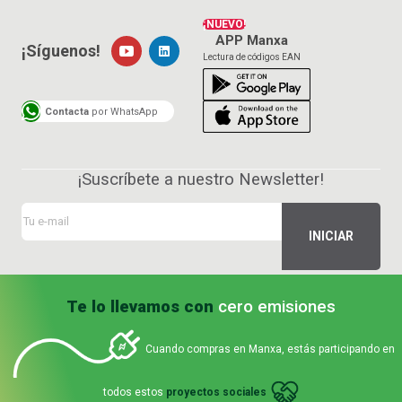
¡NUEVO!
APP Manxa
¡Síguenos!
Lectura de códigos EAN
Contacta
por WhatsApp
¡Suscríbete a nuestro Newsletter!
Te lo llevamos con
cero emisiones
Cuando compras en Manxa, estás participando en
todos estos
proyectos sociales