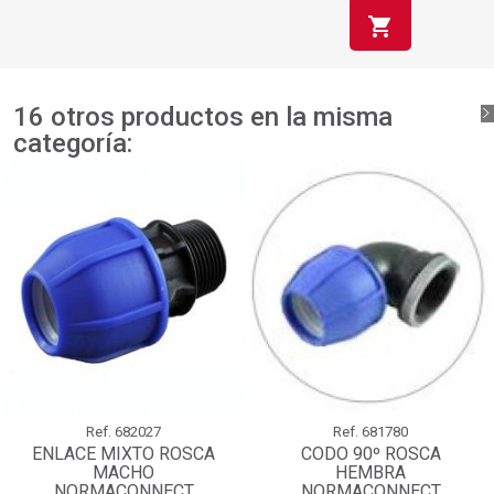
shopping_cart
16 otros productos en la misma
categoría:
Ref.
682027
Ref.
681780
ENLACE MIXTO ROSCA
CODO 90º ROSCA
MACHO
HEMBRA
NORMACONNECT
NORMACONNECT