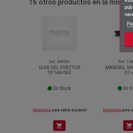
est
16 otros productos en la misma 
publ
nav
Pe
Ref.
494535
Ref.
118
GUIA DEL EYECTOR
MANDRIL M4
TP144-063
01-
En Stock
En S
Regístrate
para saber el precio!
Regístrate
para s
shopping_cart
shopping_cart