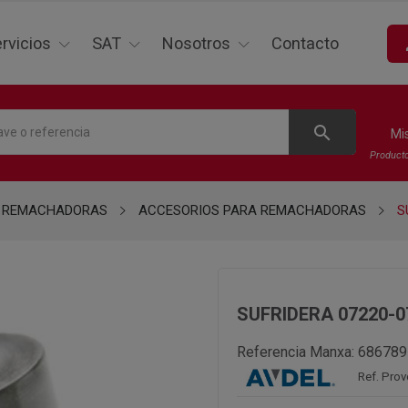
p
rvicios
SAT
Nosotros
Contacto
search
Mi
Product
REMACHADORAS
ACCESORIOS PARA REMACHADORAS
S
SUFRIDERA 07220-0
Referencia Manxa:
686789
Ref. Pro