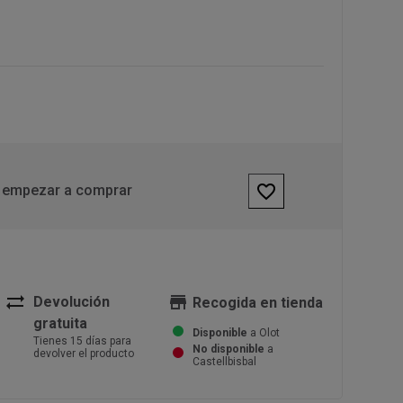
favorite_border
 empezar a comprar
sync_alt
store
Devolución
Recogida en tienda
gratuita
Disponible
a Olot
Tienes 15 días para
No disponible
a
devolver el producto
Castellbisbal