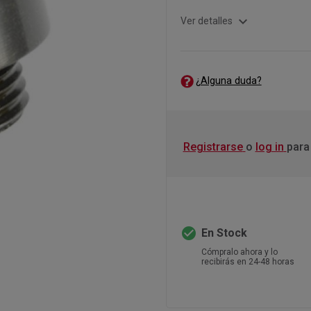
expand_more
Ver detalles
¿Alguna duda?
Registrarse
o
log in
para
check_circle
En Stock
Cómpralo ahora y lo
recibirás en 24-48 horas