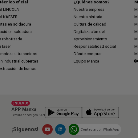
técnico oficial
¿Quiénes somos?
M
ial LINCOLN
Nuestra empresa
M
ial KAESER
Nuestra historia
M
stas en soldadura
Cultura de calidad
M
ció en soldadura
Digitalización del
M
a robotizada
aprovisionamiento
Mi
 láser
Responsabilidad social
Mi
impieza ultrasonidos
Dónde comprar
M
ón industrial cubiertas
Equipo Manxa
extracción de humos
¡NUEVO!
APP Manxa
Lectura de códigos EAN
¡Síguenos!
Contacta
por WhatsApp