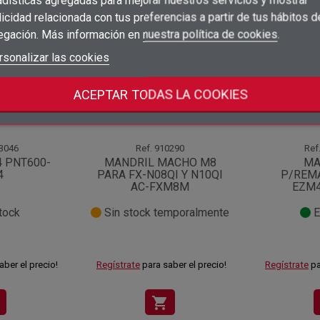
adísticas agregadas para mejorar nuestros servicios y mostrar
categoría:
×
Añadir a la lista de deseos
Nombre de la lista de deseos
icidad relacionada con tus preferencias a partir de tus hábitos d
Debe iniciar sesión para guardar productos en su lista de deseos.
egación. Más información en
nuestra política de cookies
.
add_circle_outline
Crear nueva lista
Iniciar sesión
rsonalizar las cookies
Cancelar
Crear lista de deseos
Cancelar
ACEPTAR TODAS LA COOKIES
3046
Ref.
910290
Ref
 PNT600-
MANDRIL MACHO M8
MA
4
PARA FX-N08QI Y N10QI
P/REM
AC-FXM8M
EZM4
tock
Sin stock temporalmente
E
aber el precio!
Regístrate
para saber el precio!
Regístrate
pa
shopping_cart