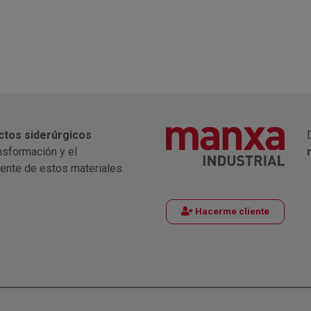
ctos siderúrgicos
nsformación y el
iente de estos materiales.
Hacerme cliente