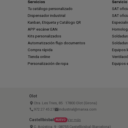
Servicios
Servicio 
Tu catálogo personalizado
SAT ofic
Dispensador industrial
SAT ofic
Kanban, Etiqueta y Catálogo QR
Especiali
APP escáner EAN
Homologa
Kits personalizados
Soldadur
Automatización flujo documentos
Soldadura
Compra rápida
Equipos l
Tienda online
Ventilaci
Personalización de ropa
Equipos 
Olot
place
Ctra. Les Tries, 85 · 17800 Olot (Girona)
call
972 27 45 27
email
industrial@manxa.com
Castellbisbal
Ver más
NUEVO
place
C. Acústica, 9 · 08755 Castellbisbal (Barcelona)