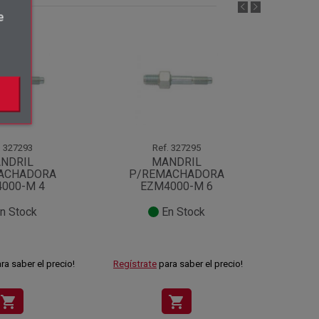
e
.
327293
Ref.
327295
NDRIL
MANDRIL
MANDR
ACHADORA
P/REMACHADORA
M-10 
000-M 4
EZM4000-M 6
n Stock
En Stock
ra saber el precio!
Regístrate
para saber el precio!
Regístra
shopping_cart
shopping_cart