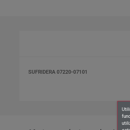
SUFRIDERA 07220-07101
Util
func
util