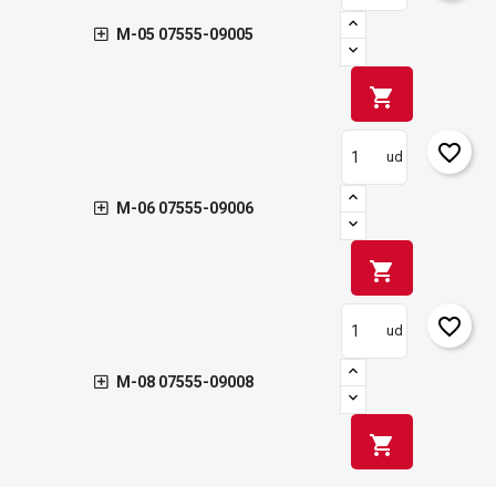
M-05 07555-09005
shopping_cart
favorite_border
ud
M-06 07555-09006
shopping_cart
favorite_border
ud
M-08 07555-09008
shopping_cart