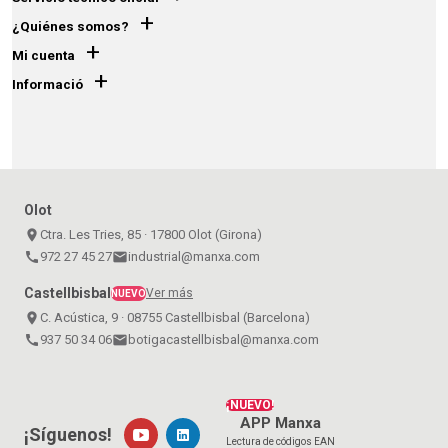
+
¿Quiénes somos?
+
Mi cuenta
+
Informació
Olot
place
Ctra. Les Tries, 85 · 17800 Olot (Girona)
call
972 27 45 27
email
industrial@manxa.com
Castellbisbal
Ver más
NUEVO
place
C. Acústica, 9 · 08755 Castellbisbal (Barcelona)
call
937 50 34 06
email
botigacastellbisbal@manxa.com
¡NUEVO!
APP Manxa
¡Síguenos!
Lectura de códigos EAN