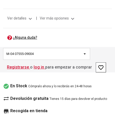
expand_more
expand_more
Ver detalles
|
Ver más opciones
¿Alguna duda?
M-04 07555-09004
favorite_border
Registrarse
o
log in
para empezar a comprar
check_circle
En Stock
Cómpralo ahora y lo recibirás en 24-48 horas
sync_alt
Devolución gratuita
Tienes 15 días para devolver el producto
store
Recogida en tienda