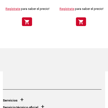
Regístrate
para saber el precio!
Regístrate
para saber el precio!
shopping_cart
shopping_cart
+
Servicios
+
Servicio técnico oficial