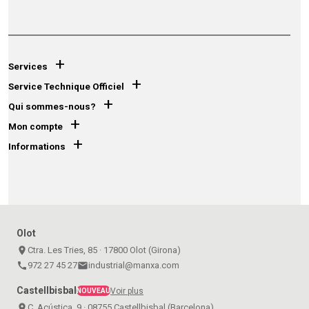
+
Services
+
Service Technique Officiel
+
Qui sommes-nous?
+
Mon compte
+
Informations
Olot
place
Ctra. Les Tries, 85 · 17800 Olot (Girona)
call
972 27 45 27
email
industrial@manxa.com
Castellbisbal
Voir plus
NOUVEAU
place
C. Acústica, 9 · 08755 Castellbisbal (Barcelona)