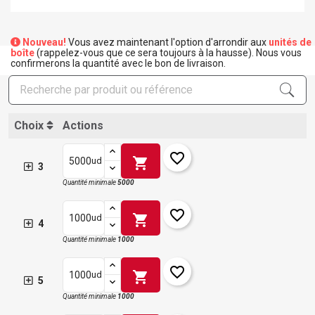
Nouveau!
Vous avez maintenant l'option d'arrondir aux
unités de
boîte
(rappelez-vous que ce sera toujours à la hausse). Nous vous
confirmerons la quantité avec le bon de livraison.
Choix
Actions
favorite_border
shopping_cart
ud
3
Quantité minimale
5000
favorite_border
shopping_cart
ud
4
Quantité minimale
1000
favorite_border
shopping_cart
ud
5
Quantité minimale
1000