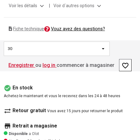
expand_more
expand_more
Voir les détails
|
Voir d´autres options
Vouz avez des questions?
Fiche technique
30
favorite_border
Enregistrer
ou
log in
commencer à magasiner
check_circle
En stock
Achetez-le maintenant et vous le recevrez dans les 24 à 48 heures
sync_alt
Retour gratuit
Vous avez 15 jours pour retourner le produit
store
Retrait a magasine
Disponible
a Olot