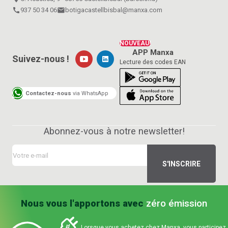
call
937 50 34 06
email
botigacastellbisbal@manxa.com
NOUVEAU!
APP Manxa
Suivez-nous !
Lecture des codes EAN
Contactez-nous
via WhatsApp
Abonnez-vous à notre newsletter!
Nous vous l'apportons avec
zéro émission
Lorsque vous achetez chez Manxa, vous participez