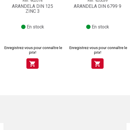
Réf.
902014
Réf.
920039
ARANDELA DIN 125
ARANDELA DIN 6799 9
ZINC 3
En stock
En stock
Enregistrez-vous pour connaître le
Enregistrez-vous pour connaître le
prix!
prix!
shopping_cart
shopping_cart