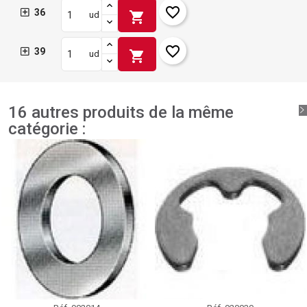
favorite_border
36
shopping_cart
ud
favorite_border
39
shopping_cart
ud
16 autres produits de la même
catégorie :