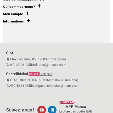
+
Qui sommes-nous?
+
Mon compte
+
Informations
Olot
place
Ctra. Les Tries, 85 · 17800 Olot (Girona)
call
972 27 45 27
email
industrial@manxa.com
Castellbisbal
Voir plus
NOUVEAU
place
C. Acústica, 9 · 08755 Castellbisbal (Barcelona)
call
937 50 34 06
email
botigacastellbisbal@manxa.com
NOUVEAU!
APP Manxa
Suivez-nous !
Lecture des codes EAN