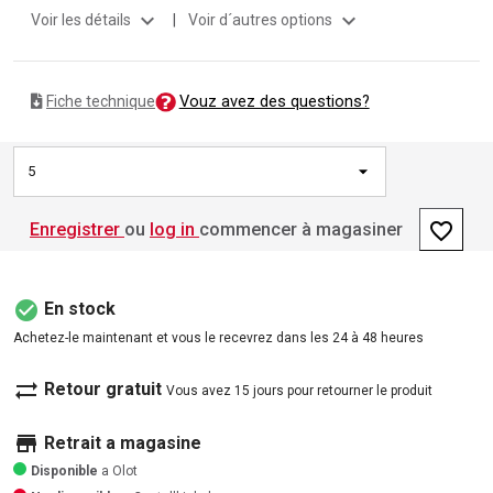
expand_more
expand_more
Voir les détails
|
Voir d´autres options
Vouz avez des questions?
Fiche technique
5
favorite_border
Enregistrer
ou
log in
commencer à magasiner
check_circle
En stock
Achetez-le maintenant et vous le recevrez dans les 24 à 48 heures
sync_alt
Retour gratuit
Vous avez 15 jours pour retourner le produit
store
Retrait a magasine
Disponible
a Olot