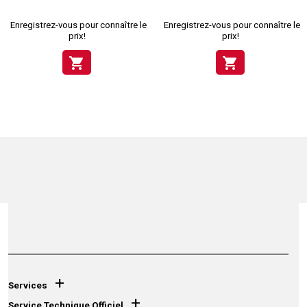
Enregistrez-vous pour connaître le
Enregistrez-vous pour connaître le
prix!
prix!
shopping_cart
shopping_cart
+
Services
+
Service Technique Officiel