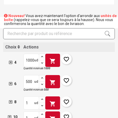
Nouveau!
Vous avez maintenant l'option d'arrondir aux
unités de
boîte
(rappelez-vous que ce sera toujours à la hausse). Nous vous
confirmerons la quantité avec le bon de livraison.
Choix
Actions
favorite_border
shopping_cart
ud
4
Quantité minimale
1000
favorite_border
shopping_cart
ud
6
×
Créer une liste d'envies
×
Quantité minimale
500
Connexion
favorite_border
8
shopping_cart
ud
×
Ajouter à ma liste d'envies
Nom de la liste d'envies
Vous devez être connecté pour ajouter des produits à
votre liste d'envies.
favorite_border
10
ud