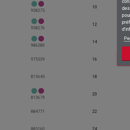
con
10
des 
958275
pour
préf
12
958276
d'i
Pe
14
986280
975539
16
813645
18
20
813679
884771
22
885160
24