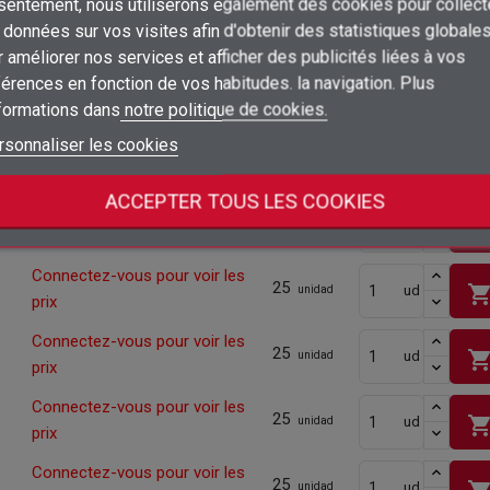
sentement, nous utiliserons également des cookies pour collect
Connexion
Connectez-vous pour voir les
200
shopping_ca
ud
données sur vos visites afin d'obtenir des statistiques globale
unidad
prix
×
 améliorer nos services et afficher des publicités liées à vos
Ajouter à ma liste d'envies
Nom de la liste d'envies
Vous devez être connecté pour ajouter des produits à votre liste d'envies
Connectez-vous pour voir les
érences en fonction de vos habitudes. la navigation. Plus
100
shopping_ca
ud
unidad
prix
nformations dans
notre politique de cookies.
add_circle_outline
Créer une nouvelle liste
Connexion
Annuler
rsonnaliser les cookies
Connectez-vous pour voir les
50
Créer une liste d'envies
Annuler
shopping_ca
ud
unidad
prix
ACCEPTER TOUS LES COOKIES
Connectez-vous pour voir les
50
shopping_ca
ud
unidad
prix
Connectez-vous pour voir les
25
shopping_ca
ud
unidad
prix
Connectez-vous pour voir les
25
shopping_ca
ud
unidad
prix
Connectez-vous pour voir les
25
shopping_ca
ud
unidad
prix
Connectez-vous pour voir les
25
ud
unidad