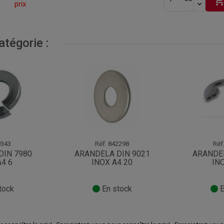
shopping_ca
prix
tégorie :
343
Réf.
842298
Réf
DIN 7980
ARANDELA DIN 9021
ARANDEL
A4 6
INOX A4 20
INO
tock
En stock
E