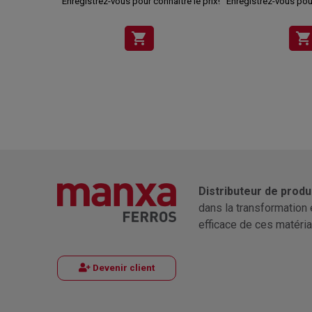
Enregistrez-vous pour connaître le prix!
Enregistrez-vous pour
shopping_cart
shopping_cart
Distributeur de produ
dans la transformation 
efficace de ces matéria
Devenir client