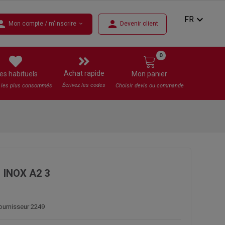
expand_more
FR
rson
person
Mon compte / m'inscrire
Devenir client
expand_more
0
Achat rapide
es habituels
Mon panier
Écrivez les codes
s les plus consommés
Choisir devis ou commande
 INOX A2 3
fournisseur 2249