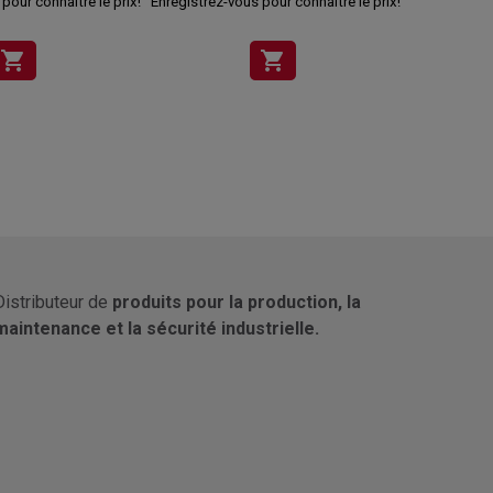
pour connaître le prix!
Enregistrez-vous pour connaître le prix!
Enregistrez-v
shopping_cart
shopping_cart
Distributeur de
produits pour la production, la
maintenance et la sécurité industrielle.