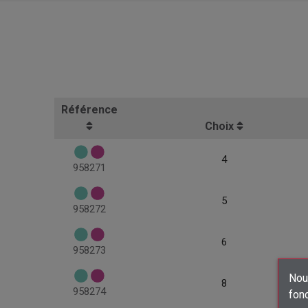
Référence
Choix
4
958271
5
958272
6
958273
Nous
8
958274
fon