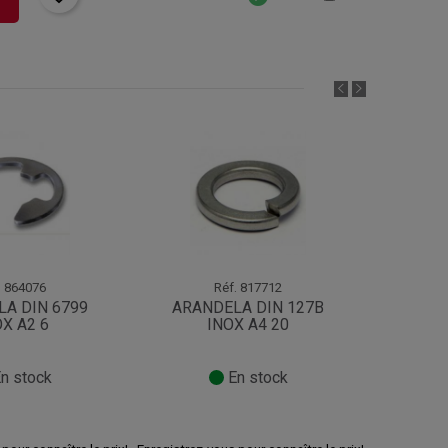
rt
.
864076
Réf.
817712
A DIN 6799
ARANDELA DIN 127B
ARAN
X A2 6
INOX A4 20
n stock
En stock