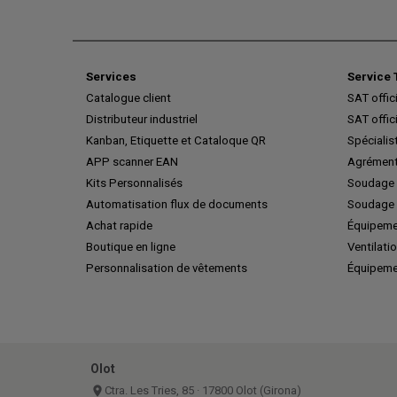
Services
Service 
Catalogue client
SAT offic
Distributeur industriel
SAT offic
Kanban, Etiquette et Cataloque QR
Spécialis
APP scanner EAN
Agrément
Kits Personnalisés
Soudage 
Automatisation flux de documents
Soudage 
Achat rapide
Équipeme
Boutique en ligne
Ventilatio
Personnalisation de vêtements
Équipeme
Olot
place
Ctra. Les Tries, 85 · 17800 Olot (Girona)