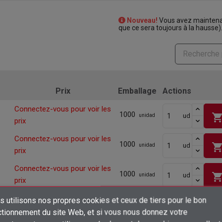
Nouveau!
Vous avez maintenan
que ce sera toujours à la hausse)
Prix
Emballage
Actions
Connectez-vous pour voir les
1000
shopping_ca
ud
unidad
prix
Connectez-vous pour voir les
1000
shopping_ca
ud
unidad
prix
Connectez-vous pour voir les
1000
shopping_ca
ud
unidad
prix
Connectez-vous pour voir les
 utilisons nos propres cookies et ceux de tiers pour le bon
200
shopping_ca
ud
unidad
×
prix
ctionnement du site Web, et si vous nous donnez votre
Créer une liste d'envies