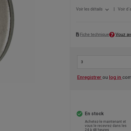
expand_more
Voir les détails
|
Voir d´
Vouz av
Fiche technique
3
Enregistrer
ou
log in
com
check_circle
En stock
Achetez-le maintenant et
vous le recevrez dans les
24 à 48 heures