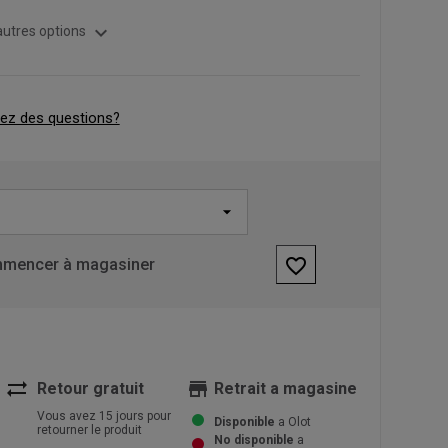
expand_more
autres options
ez des questions?
favorite_border
mencer à magasiner
sync_alt
store
Retour gratuit
Retrait a magasine
Vous avez 15 jours pour
Disponible
a Olot
retourner le produit
No disponible
a