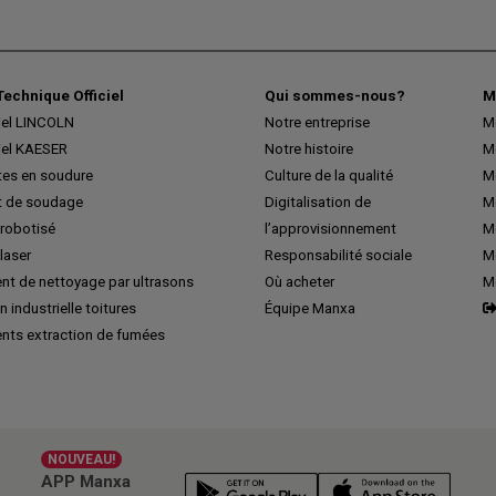
Technique Officiel
Qui sommes-nous?
M
iel LINCOLN
Notre entreprise
M
iel KAESER
Notre histoire
M
tes en soudure
Culture de la qualité
M
 de soudage
Digitalisation de
Me
robotisé
l’approvisionnement
M
laser
Responsabilité sociale
Me
nt de nettoyage par ultrasons
Où acheter
M
n industrielle toitures
Équipe Manxa
nts extraction de fumées
NOUVEAU!
APP Manxa