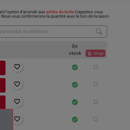
t l'option d'arrondir aux
unités de boîte
(rappelez-vous
. Nous vous confirmerons la quantité avec le bon de livraison.
En
stock
add_shopping_cart
Afegir
favorite_border
check_circle
rt
favorite_border
check_circle
rt
favorite_border
check_circle
rt
favorite_border
check_circle
rt