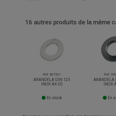
16 autres produits de la même ca
Réf.
837531
Réf.
309
ARANDELA DIN 125
ARANDELA 
INOX A4 20
INOX 
En stock
En s