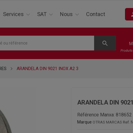
pe
Services
SAT
Nous
Contact
search
M
Produit
RES
ARANDELA DIN 9021 INOX A2 3
ARANDELA DIN 9021
Référence Manxa:
818652
Marque
OTRAS MARCAS
Ref. 