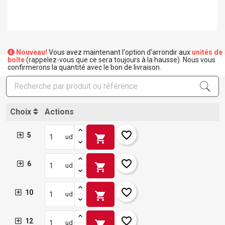
Nouveau!
Vous avez maintenant l'option d'arrondir aux
unités de
boîte
(rappelez-vous que ce sera toujours à la hausse). Nous vous
confirmerons la quantité avec le bon de livraison.
Choix
Actions
×
Créer une liste d'envies
×
Connexion
favorite_border
5
shopping_cart
ud
×
Ajouter à ma liste d'envies
Nom de la liste d'envies
Vous devez être connecté pour ajouter des produits à
favorite_border
6
shopping_cart
ud
votre liste d'envies.
add_circle_outline
Créer une nouvelle liste
favorite_border
10
shopping_cart
ud
Connexion
Annuler
Créer une liste d'envies
Annuler
favorite_border
12
shopping_cart
ud