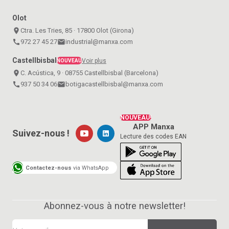
Olot
place
Ctra. Les Tries, 85 · 17800 Olot (Girona)
call
972 27 45 27
email
industrial@manxa.com
Castellbisbal
Voir plus
NOUVEAU
place
C. Acústica, 9 · 08755 Castellbisbal (Barcelona)
call
937 50 34 06
email
botigacastellbisbal@manxa.com
NOUVEAU!
APP Manxa
Suivez-nous !
Lecture des codes EAN
Contactez-nous
via WhatsApp
Abonnez-vous à notre newsletter!