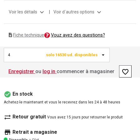
expand_more
expand_more
Voir les détails
|
Voir d´autres options
Vouz avez des questions?
Fiche technique
4
solo 16530 ud. disponibles
favorite_border
Enregistrer
ou
log in
commencer à magasiner
check_circle
En stock
Achetez-le maintenant et vous le recevrez dans les 24 à 48 heures
sync_alt
Retour gratuit
Vous avez 15 jours pour retourner le produit
store
Retrait a magasine