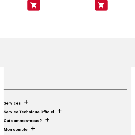
shopping_cart
shopping_cart
+
Services
+
Service Technique Officiel
+
Qui sommes-nous?
+
Mon compte