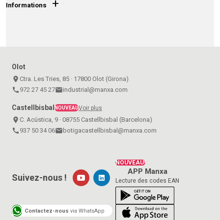
+
Informations
Olot
place
Ctra. Les Tries, 85 · 17800 Olot (Girona)
call
972 27 45 27
email
industrial@manxa.com
Castellbisbal
Voir plus
NOUVEAU
place
C. Acústica, 9 · 08755 Castellbisbal (Barcelona)
call
937 50 34 06
email
botigacastellbisbal@manxa.com
NOUVEAU!
APP Manxa
Suivez-nous !
Lecture des codes EAN
Contactez-nous
via WhatsApp