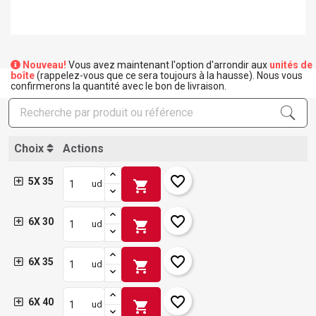
Nouveau!
Vous avez maintenant l'option d'arrondir aux
unités de
boîte
(rappelez-vous que ce sera toujours à la hausse). Nous vous
confirmerons la quantité avec le bon de livraison.
Choix
Actions
favorite_border
5X 35
shopping_cart
ud
favorite_border
6X 30
shopping_cart
ud
favorite_border
6X 35
shopping_cart
ud
favorite_border
6X 40
shopping_cart
ud