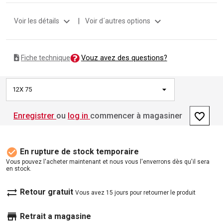
expand_more
expand_more
Voir les détails
|
Voir d´autres options
Vouz avez des questions?
Fiche technique
12X 75
favorite_border
Enregistrer
ou
log in
commencer à magasiner
check_circle
En rupture de stock temporaire
Vous pouvez l'acheter maintenant et nous vous l'enverrons dès qu'il sera
en stock.
sync_alt
Retour gratuit
Vous avez 15 jours pour retourner le produit
store
Retrait a magasine