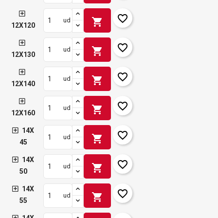
Créer une liste d'envies
Annuler
favorite_border
shopping_cart
ud
12X120
favorite_border
shopping_cart
ud
12X130
favorite_border
shopping_cart
ud
12X140
favorite_border
shopping_cart
ud
12X160
14X
favorite_border
shopping_cart
ud
45
14X
favorite_border
shopping_cart
ud
50
14X
favorite_border
shopping_cart
ud
55