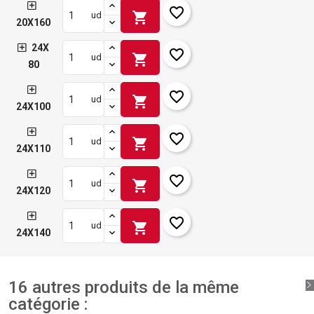
favorite_border
shopping_cart
ud
20X160
24X
favorite_border
shopping_cart
ud
80
favorite_border
shopping_cart
ud
24X100
favorite_border
shopping_cart
ud
24X110
favorite_border
shopping_cart
ud
24X120
favorite_border
shopping_cart
ud
24X140
16 autres produits de la même
catégorie :