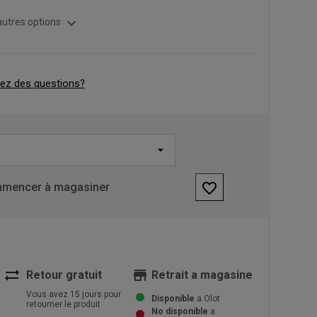
expand_more
autres options
ez des questions?
favorite_border
mencer à magasiner
sync_alt
store
Retour gratuit
Retrait a magasine
Vous avez 15 jours pour
Disponible
a Olot
retourner le produit
No disponible
a