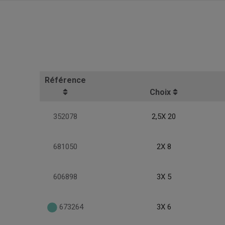
Référence
Choix
352078
2,5X 20
681050
2X 8
606898
3X 5
673264
3X 6