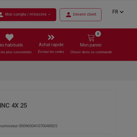
expand_more
FR
rson
person
Mon compte / m'inscrire
Devenir client
expand_more
0
Achat rapide
es habituels
Mon panier
Écrivez les codes
s les plus consommés
Choisir devis ou commande
INC 4X 25
fournisseur 000965041070040025