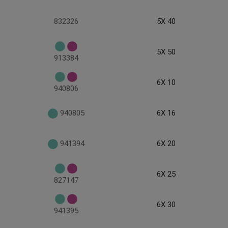
832326
5X 40
5X 50
913384
6X 10
940806
940805
6X 16
941394
6X 20
6X 25
827147
6X 30
941395