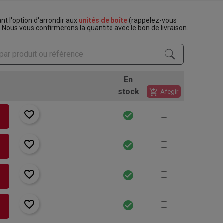
t l'option d'arrondir aux
unités de boîte
(rappelez-vous
. Nous vous confirmerons la quantité avec le bon de livraison.
En
stock
add_shopping_cart
Afegir
favorite_border
check_circle
rt
favorite_border
check_circle
rt
favorite_border
check_circle
rt
favorite_border
check_circle
rt