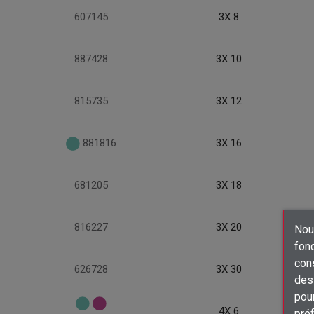
607145
3X 8
887428
3X 10
815735
3X 12
881816
3X 16
681205
3X 18
816227
3X 20
Nous
fon
con
626728
3X 30
des 
pour
4X 6
préf