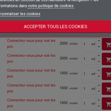
shopping_ca
prix
nformations dans
notre politique de cookies.
add_circle_outline
Créer une nouvelle liste
Connexion
Annuler
Connectez-vous pour voir les
rsonnaliser les cookies
2000
shopping_ca
ud
unidad
Créer une liste d'envies
Annuler
prix
Connectez-vous pour voir les
ACCEPTER TOUS LES COOKIES
2000
shopping_ca
ud
unidad
prix
Connectez-vous pour voir les
2000
shopping_ca
ud
unidad
prix
Connectez-vous pour voir les
2000
shopping_ca
ud
unidad
prix
Connectez-vous pour voir les
1000
shopping_ca
ud
unidad
prix
Connectez-vous pour voir les
1000
shopping_ca
ud
unidad
prix
Connectez-vous pour voir les
1000
shopping_ca
ud
unidad
prix