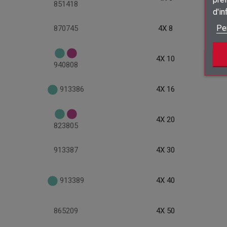
851418
d'i
Pe
870745
4X 8
4X 10
940808
913386
4X 16
4X 20
823805
913387
4X 30
913389
4X 40
865209
4X 50