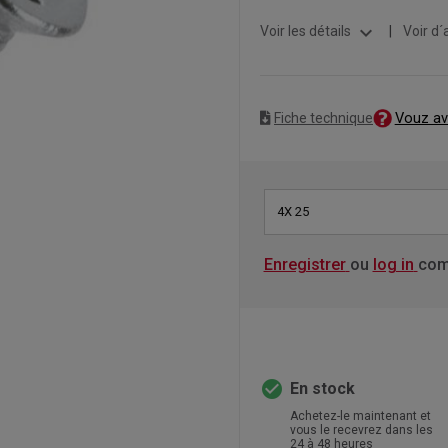
expand_more
Voir les détails
|
Voir d´
Vouz av
Fiche technique
4X 25
Enregistrer
ou
log in
com
check_circle
En stock
Achetez-le maintenant et
vous le recevrez dans les
24 à 48 heures