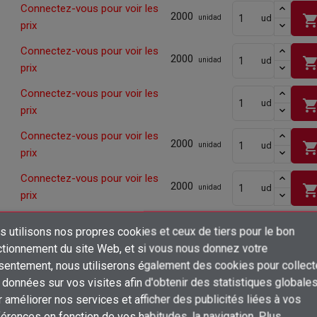
Connectez-vous pour voir les
2000
shopping_ca
ud
unidad
prix
Connectez-vous pour voir les
2000
shopping_ca
ud
unidad
prix
Connectez-vous pour voir les
shopping_ca
ud
prix
Connectez-vous pour voir les
2000
shopping_ca
ud
unidad
prix
Connectez-vous pour voir les
2000
shopping_ca
ud
unidad
prix
Connectez-vous pour voir les
2000
shopping_ca
 utilisons nos propres cookies et ceux de tiers pour le bon
ud
unidad
prix
×
ctionnement du site Web, et si vous nous donnez votre
Créer une liste d'envies
Connectez-vous pour voir les
sentement, nous utiliserons également des cookies pour collect
Connexion
2000
shopping_ca
ud
unidad
prix
données sur vos visites afin d'obtenir des statistiques globale
×
 améliorer nos services et afficher des publicités liées à vos
Ajouter à ma liste d'envies
Nom de la liste d'envies
Connectez-vous pour voir les
Vous devez être connecté pour ajouter des produits à votre liste d'envies
2000
érences en fonction de vos habitudes. la navigation. Plus
ud
unidad