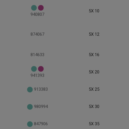
5X 10
940807
874067
5X 12
814633
5X 16
5X 20
941393
913383
5X 25
980994
5X 30
847906
5X 35