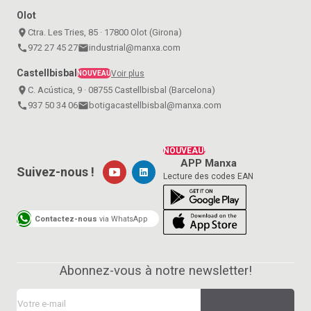
Olot
place
Ctra. Les Tries, 85 · 17800 Olot (Girona)
call
972 27 45 27
email
industrial@manxa.com
Castellbisbal
Voir plus
NOUVEAU
place
C. Acústica, 9 · 08755 Castellbisbal (Barcelona)
call
937 50 34 06
email
botigacastellbisbal@manxa.com
NOUVEAU!
APP Manxa
Suivez-nous !
Lecture des codes EAN
Contactez-nous
via WhatsApp
Abonnez-vous à notre newsletter!