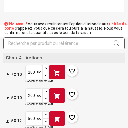
Nouveau!
Vous avez maintenant l'option d'arrondir aux
unités de
boîte
(rappelez-vous que ce sera toujours à la hausse). Nous vous
confirmerons la quantité avec le bon de livraison.
Choix
Actions
favorite_border
shopping_cart
ud
4X 10
Quantité minimale
200
favorite_border
shopping_cart
ud
5X 10
Quantité minimale
200
favorite_border
shopping_cart
ud
5X 12
Quantité minimale
500