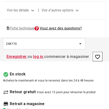
expand_more
expand_more
Voir les détails
|
Voir d´autres options
Vouz avez des questions?
Fiche technique
24X110
favorite_border
Enregistrer
ou
log in
commencer à magasiner
check_circle
En stock
Achetez-le maintenant et vous le recevrez dans les 24 à 48 heures
sync_alt
Retour gratuit
Vous avez 15 jours pour retourner le produit
store
Retrait a magasine