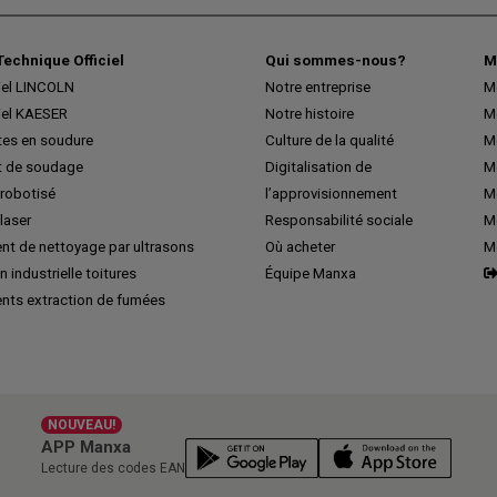
Technique Officiel
Qui sommes-nous?
M
iel LINCOLN
Notre entreprise
M
iel KAESER
Notre histoire
M
tes en soudure
Culture de la qualité
M
 de soudage
Digitalisation de
Me
robotisé
l’approvisionnement
M
laser
Responsabilité sociale
Me
nt de nettoyage par ultrasons
Où acheter
M
n industrielle toitures
Équipe Manxa
nts extraction de fumées
NOUVEAU!
APP Manxa
Lecture des codes EAN