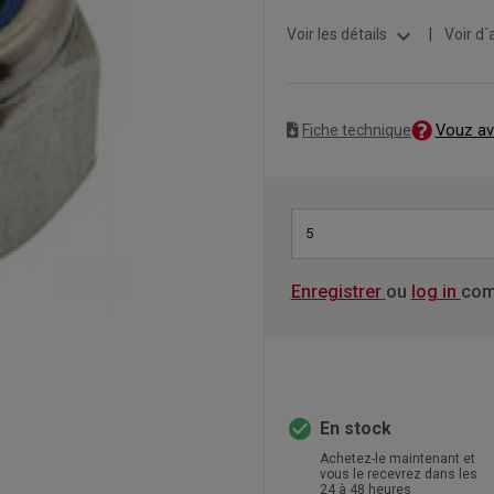
expand_more
Voir les détails
|
Voir d´
Vouz av
Fiche technique
5
Enregistrer
ou
log in
com
check_circle
En stock
Achetez-le maintenant et
vous le recevrez dans les
24 à 48 heures