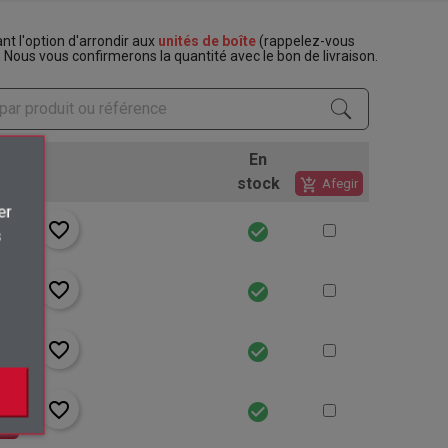
t l'option d'arrondir aux
unités de boîte
(rappelez-vous
. Nous vous confirmerons la quantité avec le bon de livraison.
En
stock
add_shopping_cart
Afegir
×
er
favorite_border
check_circle
rt
s
.
favorite_border
check_circle
rt
favorite_border
check_circle
rt
favorite_border
check_circle
rt