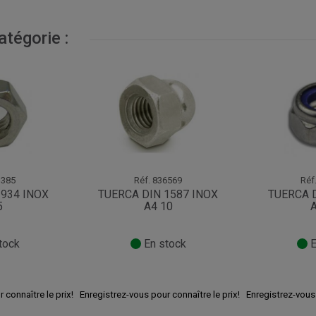
tégorie :
385
Réf.
836569
Réf
 934 INOX
TUERCA DIN 1587 INOX
TUERCA D
5
A4 10
A
tock
En stock
E
 connaître le prix!
Enregistrez-vous pour connaître le prix!
Enregistrez-vous 