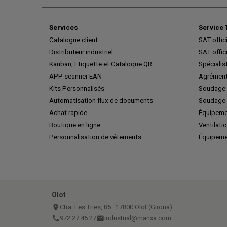
Services
Service 
Catalogue client
SAT offic
Distributeur industriel
SAT offic
Kanban, Etiquette et Cataloque QR
Spécialis
APP scanner EAN
Agrément
Kits Personnalisés
Soudage 
Automatisation flux de documents
Soudage 
Achat rapide
Équipeme
Boutique en ligne
Ventilatio
Personnalisation de vêtements
Équipeme
Olot
place
Ctra. Les Tries, 85 · 17800 Olot (Girona)
call
972 27 45 27
email
industrial@manxa.com