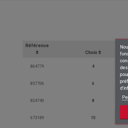
Référence
Nous
Choix
fon
con
864779
4
des 
pour
préf
857706
6
d'i
Pe
824740
8
673189
10