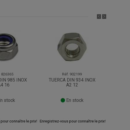
.
826365
Réf.
902199
IN 985 INOX
TUERCA DIN 934 INOX
TUERC
4 16
A2 12
n stock
En stock
pour connaître le prix!
Enregistrez-vous pour connaître le prix!
Enregistrez-v