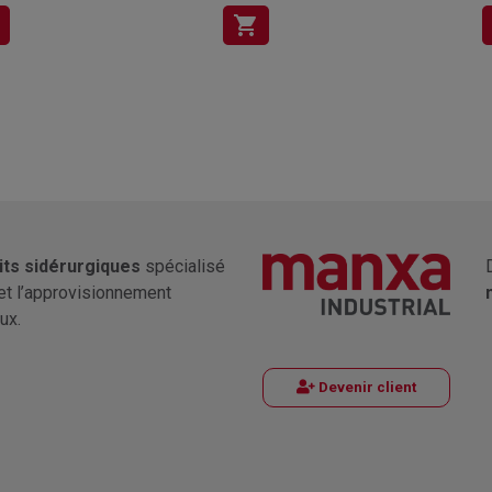
shopping_cart
its sidérurgiques
spécialisé
et l’approvisionnement
ux.
Devenir client