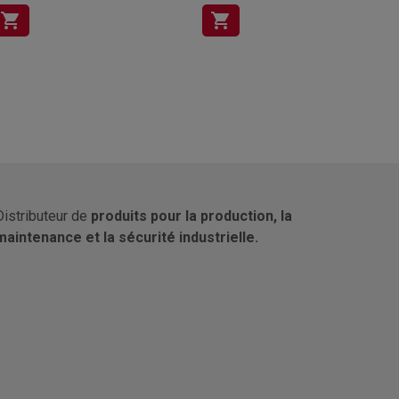
shopping_cart
shopping_cart
Distributeur de
produits pour la production, la
maintenance et la sécurité industrielle.