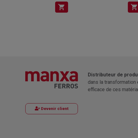
shopping_cart
shopping_cart
Distributeur de produ
dans la transformation 
efficace de ces matéria
Devenir client