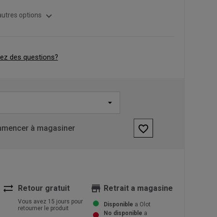
expand_more
autres options
ez des questions?
favorite_border
mencer à magasiner
sync_alt
store
Retour gratuit
Retrait a magasine
Vous avez 15 jours pour
Disponible
a Olot
retourner le produit
No disponible
a