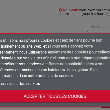
Nouveau!
Vous avez maintenan
que ce sera toujours à la hausse)
 utilisons nos propres cookies et ceux de tiers pour le bon
Prix
Emballage
Actions
×
ctionnement du site Web, et si vous nous donnez votre
Créer une liste d'envies
sentement, nous utiliserons également des cookies pour collect
Connexion
Connectez-vous pour voir les
1000
shopping_ca
ud
données sur vos visites afin d'obtenir des statistiques globale
unidad
prix
×
 améliorer nos services et afficher des publicités liées à vos
Ajouter à ma liste d'envies
Nom de la liste d'envies
Vous devez être connecté pour ajouter des produits à votre liste d'envies
Connectez-vous pour voir les
érences en fonction de vos habitudes. la navigation. Plus
2000
shopping_ca
ud
unidad
prix
nformations dans
notre politique de cookies.
add_circle_outline
Créer une nouvelle liste
Connexion
Annuler
rsonnaliser les cookies
Connectez-vous pour voir les
1000
Créer une liste d'envies
Annuler
shopping_ca
ud
unidad
prix
ACCEPTER TOUS LES COOKIES
Connectez-vous pour voir les
450
shopping_ca
ud
unidad
prix