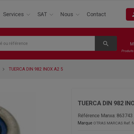
pe
Services
SAT
Nous
Contact
search
M
Produit
TUERCA DIN 982 INOX A2 5
TUERCA DIN 982 INO
Référence Manxa:
863743
Marque
OTRAS MARCAS
Ref. 