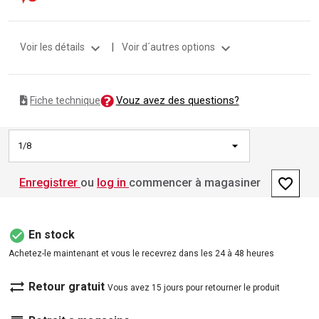
expand_more
expand_more
Voir les détails
|
Voir d´autres options
Vouz avez des questions?
Fiche technique
1/8
favorite_border
Enregistrer
ou
log in
commencer à magasiner
check_circle
En stock
Achetez-le maintenant et vous le recevrez dans les 24 à 48 heures
sync_alt
Retour gratuit
Vous avez 15 jours pour retourner le produit