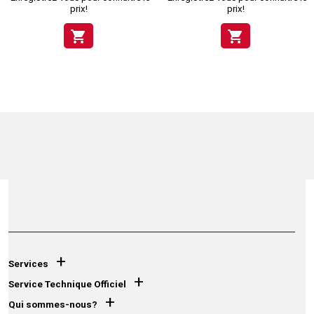
prix!
prix!
shopping_cart
shopping_cart
+
Services
+
Service Technique Officiel
+
Qui sommes-nous?