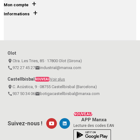
+
Mon compte
+
Informations
Olot
place
Ctra. Les Tries, 85 · 17800 Olot (Girona)
call
972 27 45 27
email
industrial@manxa.com
Castellbisbal
Voir plus
NOUVEAU
place
C. Acústica, 9 · 08755 Castellbisbal (Barcelona)
call
937 50 34 06
email
botigacastellbisbal@manxa.com
NOUVEAU!
APP Manxa
Suivez-nous !
Lecture des codes EAN