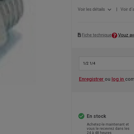
expand_more
Voir les détails
|
Voir d´
Vouz av
Fiche technique
1/2 1/4
Enregistrer
ou
log in
com
check_circle
En stock
Achetez-le maintenant et
vous le recevrez dans les
24 à 48 heures