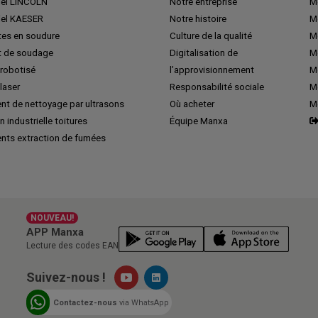
iel LINCOLN
Notre entreprise
M
iel KAESER
Notre histoire
M
tes en soudure
Culture de la qualité
M
 de soudage
Digitalisation de
Me
robotisé
l’approvisionnement
M
laser
Responsabilité sociale
Me
nt de nettoyage par ultrasons
Où acheter
M
n industrielle toitures
Équipe Manxa
nts extraction de fumées
NOUVEAU!
APP Manxa
Lecture des codes EAN
Suivez-nous !
Contactez-nous
via WhatsApp