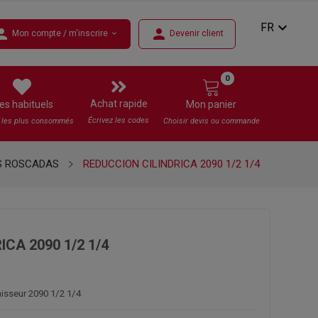
expand_more
FR
rson
person
Mon compte / m'inscrire
Devenir client
expand_more
0
Achat rapide
es habituels
Mon panier
Écrivez les codes
s les plus consommés
Choisir devis ou commande
S ROSCADAS
REDUCCION CILINDRICA 2090 1/2 1/4
CA 2090 1/2 1/4
nisseur 2090 1/2 1/4