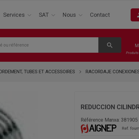
pe
Services
SAT
Nous
Contact
search
M
Produit
RDEMENT, TUBES ET ACCESSOIRES
RACORDAJE CONEXIONE
REDUCCION CILINDRI
Référence Manxa:
381905
Ref. four