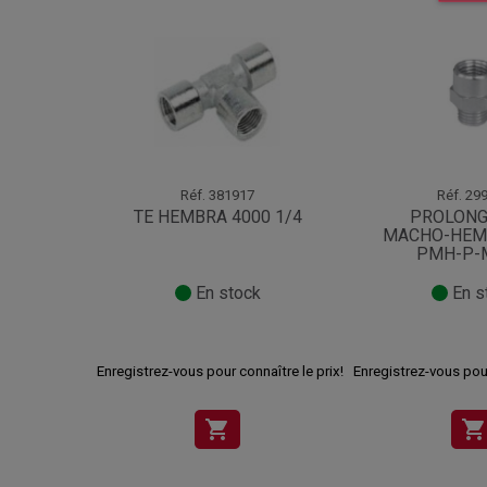
Réf.
381917
Réf.
299
TE HEMBRA 4000 1/4
PROLONG
MACHO-HEM
PMH-P-
En stock
En s
Enregistrez-vous pour connaître le prix!
Enregistrez-vous pour
shopping_cart
shopping_cart