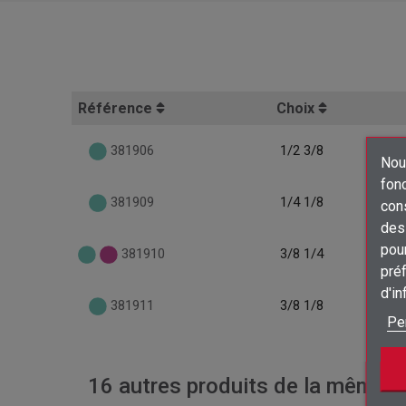
Référence
Choix
381906
1/2 3/8
Nous
fon
381909
1/4 1/8
con
des 
pour
381910
3/8 1/4
préf
d'i
381911
3/8 1/8
Pe
16 autres produits de la même ca