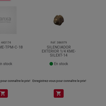
.
443174
Réf.
386979
ME-TPM-C-18
SILENCIADOR
MAN
EXTERIOR 1/4 KME-
SILEXT-14
n stock
En stock
pour connaître le prix!
Enregistrez-vous pour connaître le prix!
Enregistrez-v
shopping_cart
shopping_cart