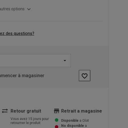
expand_more
autres options
ez des questions?
favorite_border
mencer à magasiner
sync_alt
store
Retour gratuit
Retrait a magasine
Vous avez 15 jours pour
Disponible
a Olot
retourner le produit
No disponible
a