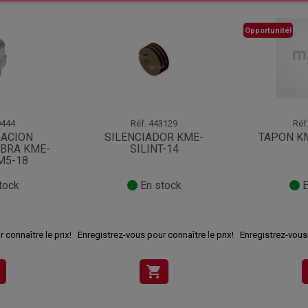
Opportunité!
444
Réf.
443129
Réf
ACION
SILENCIADOR KME-
TAPON K
BRA KME-
SILINT-14
M5-18
tock
En stock
E
 connaître le prix!
Enregistrez-vous pour connaître le prix!
Enregistrez-vous 
shopping_cart