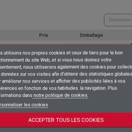
Prix
Emballage
10
Connectez-vous pour voir les prix
unidad
ud
 utilisons nos propres cookies et ceux de tiers pour le bon
×
ctionnement du site Web, et si vous nous donnez votre
Créer une liste d'envies
10
Connectez-vous pour voir les prix
sentement, nous utiliserons également des cookies pour collect
unidad
ud
Connexion
données sur vos visites afin d'obtenir des statistiques globale
×
 améliorer nos services et afficher des publicités liées à vos
Ajouter à ma liste d'envies
Nom de la liste d'envies
10
Connectez-vous pour voir les prix
unidad
ud
Vous devez être connecté pour ajouter des produits à votre liste d'envies
érences en fonction de vos habitudes. la navigation. Plus
nformations dans
notre politique de cookies.
add_circle_outline
Créer une nouvelle liste
10
Connectez-vous pour voir les prix
unidad
ud
Connexion
Annuler
rsonnaliser les cookies
Créer une liste d'envies
Annuler
ACCEPTER TOUS LES COOKIES
tégorie :