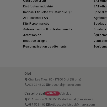
Catalogue client
SAT offic
Distributeur industriel
SAT offic
Kanban, Etiquette et Cataloque QR
Spécialis
APP scanner EAN
Agrément
Kits Personnalisés
Soudage 
Automatisation flux de documents
Soudage 
Achat rapide
Équipeme
Boutique en ligne
Ventilatio
Personnalisation de vêtements
Équipeme
Olot
place
Ctra. Les Tries, 85 · 17800 Olot (Girona)
call
972 27 45 27
email
industrial@manxa.com
Castellbisbal
Voir plus
NOUVEAU
place
C. Acústica, 9 · 08755 Castellbisbal (Barcelona)
call
937 50 34 06
email
botigacastellbisbal@manxa.com