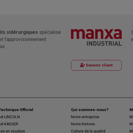
its sidérurgiques
spécialisé
et l’approvisionnement
ux.
Devenir client
Technique Officiel
Qui sommes-nous?
M
iel LINCOLN
Notre entreprise
M
iel KAESER
Notre histoire
M
tes en soudure
Culture de la qualité
M