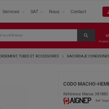
pe
Services
SAT
Nous
Contact
search
M
Produit
RDEMENT, TUBES ET ACCESSOIRES
RACORDAJE CONEXIONE
CODO MACHO-HEMB
Référence Manxa:
381883
Ref. four