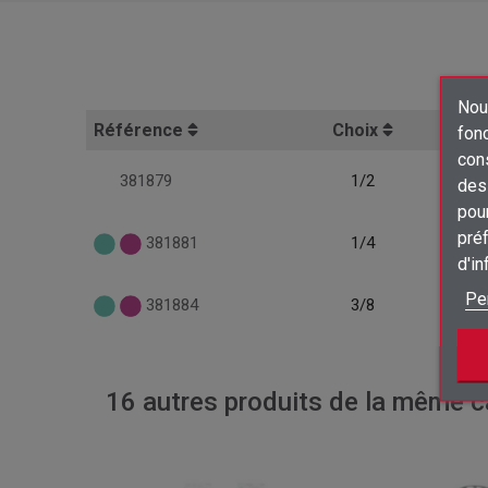
Nous
Référence
Choix
fon
con
381879
1/2
des 
pour
préf
381881
1/4
d'i
Pe
381884
3/8
16 autres produits de la même ca