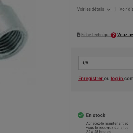
expand_more
Voir les détails
|
Voir d´
Vouz av
Fiche technique
1/8
Enregistrer
ou
log in
com
check_circle
En stock
Achetez-le maintenant et
vous le recevrez dans les
24 à 48 heures