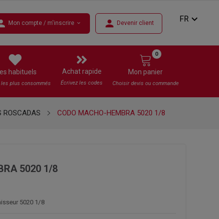
expand_more
FR
rson
person
Mon compte / m'inscrire
Devenir client
expand_more
0
Achat rapide
es habituels
Mon panier
Écrivez les codes
s les plus consommés
Choisir devis ou commande
S ROSCADAS
CODO MACHO-HEMBRA 5020 1/8
RA 5020 1/8
nisseur 5020 1/8