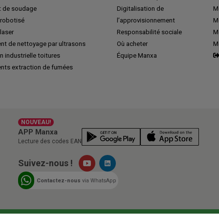
 de soudage
Digitalisation de
Me
robotisé
l’approvisionnement
M
laser
Responsabilité sociale
Me
nt de nettoyage par ultrasons
Où acheter
M
n industrielle toitures
Équipe Manxa
nts extraction de fumées
NOUVEAU!
APP Manxa
Lecture des codes EAN
Suivez-nous !
Contactez-nous
via WhatsApp