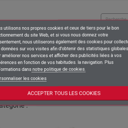
 utilisons nos propres cookies et ceux de tiers pour le bon
×
Prix
Emballage
ctionnement du site Web, et si vous nous donnez votre
Créer une liste d'envies
sentement, nous utiliserons également des cookies pour collect
Connexion
10
Connectez-vous pour voir les prix
données sur vos visites afin d'obtenir des statistiques globale
unidad
ud
×
 améliorer nos services et afficher des publicités liées à vos
Ajouter à ma liste d'envies
Nom de la liste d'envies
Vous devez être connecté pour ajouter des produits à votre liste d'envies
érences en fonction de vos habitudes. la navigation. Plus
10
Connectez-vous pour voir les prix
unidad
ud
nformations dans
notre politique de cookies.
add_circle_outline
Créer une nouvelle liste
Connexion
Annuler
rsonnaliser les cookies
10
Connectez-vous pour voir les prix
unidad
ud
Créer une liste d'envies
Annuler
ACCEPTER TOUS LES COOKIES
tégorie :