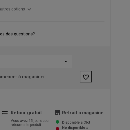
expand_more
autres options
ez des questions?
favorite_border
mencer à magasiner
sync_alt
store
Retour gratuit
Retrait a magasine
Vous avez 15 jours pour
Disponible
a Olot
retourner le produit
No disponible
a