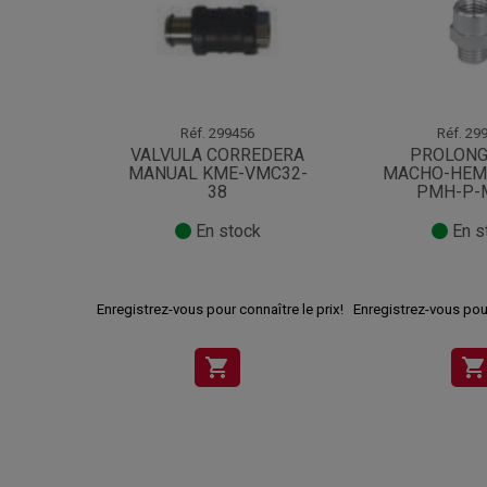
Réf.
299456
Réf.
299
VALVULA CORREDERA
PROLONG
MANUAL KME-VMC32-
MACHO-HEM
38
PMH-P-
En stock
En s
Enregistrez-vous pour connaître le prix!
Enregistrez-vous pour
shopping_cart
shopping_cart