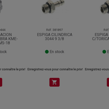
444
Réf.
381897
Réf
ACION
ESPIGA CILINDRICA
ESPIGA
BRA KME-
3044 9 3/8
C/TORICA
M5-18
tock
En stock
E
 connaître le prix!
Enregistrez-vous pour connaître le prix!
Enregistrez-vous 
shopping_cart