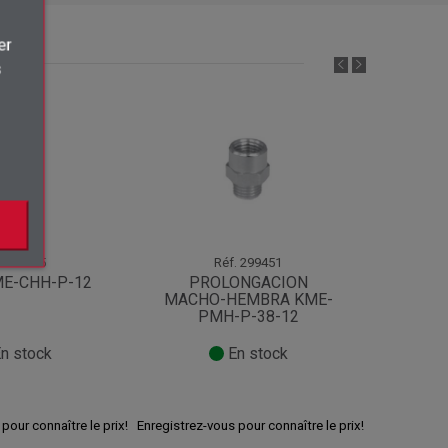
×
er
s
.
.
443015
Réf.
299451
E-CHH-P-12
PROLONGACION
T CEN
MACHO-HEMBRA KME-
PMH-P-38-12
n stock
En stock
pour connaître le prix!
Enregistrez-vous pour connaître le prix!
Enregistrez-v