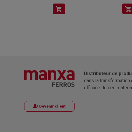
shopping_cart
shopping_cart
Distributeur de produ
dans la transformation 
efficace de ces matéria
Devenir client