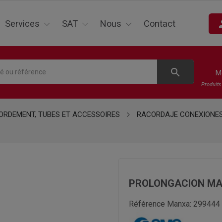
pe
Services
SAT
Nous
Contact
search
M
Produit
RDEMENT, TUBES ET ACCESSOIRES
RACORDAJE CONEXIONE
PROLONGACION MA
Référence Manxa:
299444