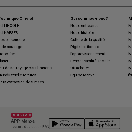
Technique Officiel
Qui sommes-nous?
M
iel LINCOLN
Notre entreprise
M
iel KAESER
Notre histoire
M
tes en soudure
Culture de la qualité
M
 de soudage
Digitalisation de
Me
robotisé
l’approvisionnement
M
laser
Responsabilité sociale
Me
nt de nettoyage par ultrasons
Où acheter
M
n industrielle toitures
Équipe Manxa
nts extraction de fumées
NOUVEAU!
APP Manxa
Lecture des codes EAN