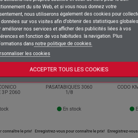
×
ctionnement du site Web, et si vous nous donnez votre
Créer une liste d'envies
sentement, nous utiliserons également des cookies pour collect
Connexion
tégorie :
données sur vos visites afin d'obtenir des statistiques globale
×
 améliorer nos services et afficher des publicités liées à vos
Ajouter à ma liste d'envies
Nom de la liste d'envies
Vous devez être connecté pour ajouter des produits à votre liste d'envies
érences en fonction de vos habitudes. la navigation. Plus
Opportunité!
nformations dans
notre politique de cookies.
add_circle_outline
Créer une nouvelle liste
Connexion
Annuler
rsonnaliser les cookies
Créer une liste d'envies
Annuler
ACCEPTER TOUS LES COOKIES
956
Réf.
381904
Réf
CONICO
PASATABIQUES 3060
CODO KM
 3P 2060
1/8
8
tock
En stock
E
 connaître le prix!
Enregistrez-vous pour connaître le prix!
Enregistrez-vous 