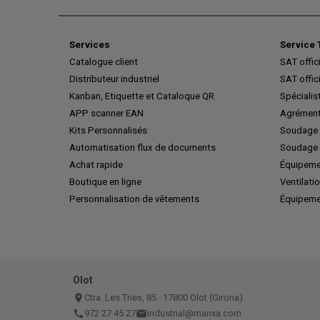
Services
Service 
Catalogue client
SAT offic
Distributeur industriel
SAT offic
Kanban, Etiquette et Cataloque QR
Spécialis
APP scanner EAN
Agrément
Kits Personnalisés
Soudage 
Automatisation flux de documents
Soudage 
Achat rapide
Équipeme
Boutique en ligne
Ventilatio
Personnalisation de vêtements
Équipeme
Olot
place
Ctra. Les Tries, 85 · 17800 Olot (Girona)
call
972 27 45 27
email
industrial@manxa.com