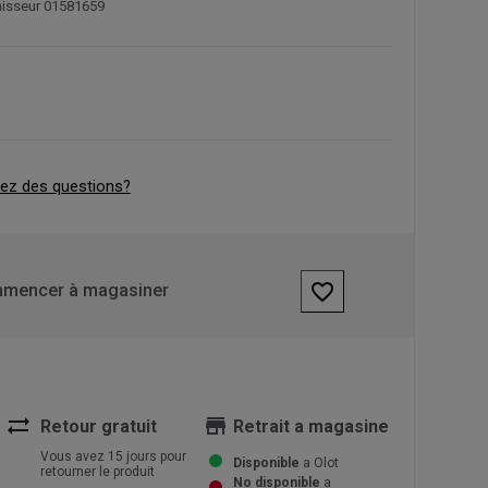
nisseur 01581659
ez des questions?
favorite_border
mencer à magasiner
sync_alt
store
Retour gratuit
Retrait a magasine
Vous avez 15 jours pour
Disponible
a Olot
retourner le produit
No disponible
a