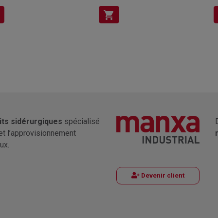
shopping_cart
its sidérurgiques
spécialisé
et l’approvisionnement
ux.
Devenir client