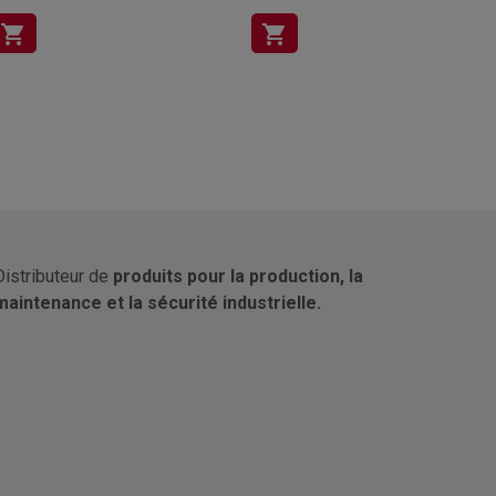
shopping_cart
shopping_cart
Distributeur de
produits pour la production, la
maintenance et la sécurité industrielle.