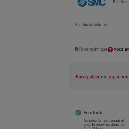
Ref. four
expand_more
Voir les détails
Vouz av
Fiche technique
Enregistrer
ou
log in
com
check_circle
En stock
Achetez-le maintenant et
vous le recevrez dans les
24 à 48 heures