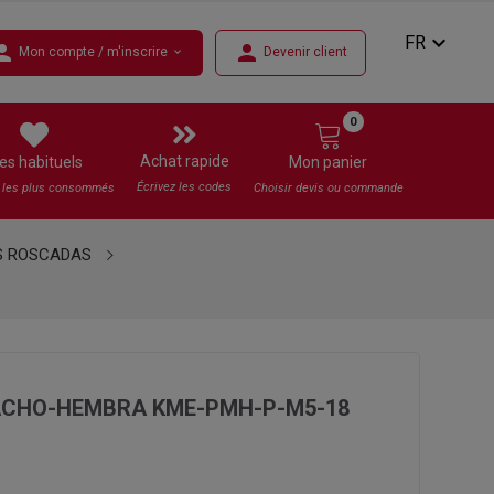
expand_more
FR
rson
person
Mon compte / m'inscrire
Devenir client
expand_more
0
Achat rapide
es habituels
Mon panier
Écrivez les codes
s les plus consommés
Choisir devis ou commande
S ROSCADAS
CHO-HEMBRA KME-PMH-P-M5-18