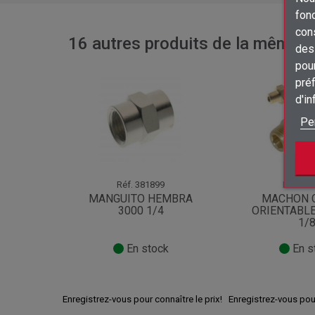
fon
con
16 autres produits de la même ca
des 
pour
préf
d'i
Pe
Réf.
381899
Réf.
381
MANGUITO HEMBRA
MACHON 
3000 1/4
ORIENTABLE
1/
En stock
En s
Enregistrez-vous pour connaître le prix!
Enregistrez-vous pour