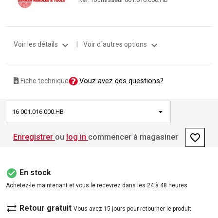
expand_more
expand_more
Voir les détails
|
Voir d´autres options
Vouz avez des questions?
Fiche technique
16 001.016.000.HB
favorite_border
Enregistrer
ou
log in
commencer à magasiner
check_circle
En stock
Achetez-le maintenant et vous le recevrez dans les 24 à 48 heures
sync_alt
Retour gratuit
Vous avez 15 jours pour retourner le produit