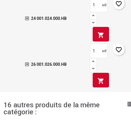
favorite_border
ud
24 001.024.000.HB
shopping_cart
favorite_border
ud
26 001.026.000.HB
shopping_cart
16 autres produits de la même
catégorie :