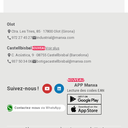
Olot
place
Ctra. Les Tries, 85 · 17800 Olot (Girona)
call
972 27 45 27
email
industrial@manxa.com
Castellbisbal
Voir plus
NOUVEAU
place
C. Acústica, 9 · 08755 Castellbisbal (Barcelona)
call
937 50 34 06
email
botigacastellbisbal@manxa.com
NOUVEAU!
APP Manxa
Suivez-nous !
Lecture des codes EAN
Contactez-nous
via WhatsApp