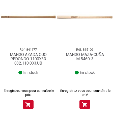
Réf.
841177
Réf.
815106
MANGO AZADA OJO
MANGO MAZA-CUÑA
REDONDO 1100X33
M 5460-3
032.110.033.UB
En stock
En stock
Enregistrez-vous pour connaître le
Enregistrez-vous pour connaître le
prix!
prix!
shopping_cart
shopping_cart