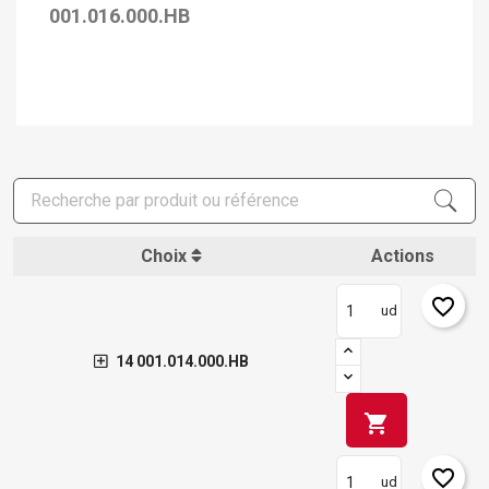
001.016.000.HB
Choix
Actions
favorite_border
ud
14 001.014.000.HB
shopping_cart
favorite_border
ud