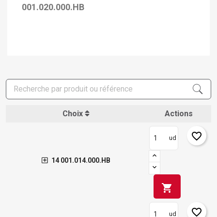
001.020.000.HB
Choix
Actions
favorite_border
ud
14 001.014.000.HB
shopping_cart
favorite_border
ud