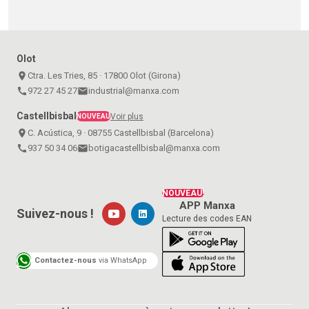
Olot
place
Ctra. Les Tries, 85 · 17800 Olot (Girona)
call
972 27 45 27
email
industrial@manxa.com
Castellbisbal
Voir plus
NOUVEAU
place
C. Acústica, 9 · 08755 Castellbisbal (Barcelona)
call
937 50 34 06
email
botigacastellbisbal@manxa.com
NOUVEAU!
APP Manxa
Suivez-nous !
Lecture des codes EAN
Contactez-nous
via WhatsApp