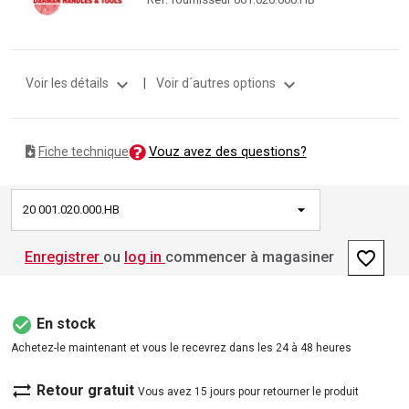
expand_more
expand_more
Voir les détails
|
Voir d´autres options
Vouz avez des questions?
Fiche technique
20 001.020.000.HB
favorite_border
Enregistrer
ou
log in
commencer à magasiner
check_circle
En stock
Achetez-le maintenant et vous le recevrez dans les 24 à 48 heures
sync_alt
Retour gratuit
Vous avez 15 jours pour retourner le produit