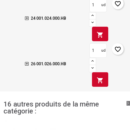
favorite_border
ud
24 001.024.000.HB
shopping_cart
favorite_border
ud
26 001.026.000.HB
shopping_cart
16 autres produits de la même
catégorie :