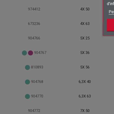
d'i
974412
4X 50
Pe
673236
4X 63
904766
5X 25
904767
5X 36
810893
5X 56
904768
6,3X 40
904770
6,3X 63
904772
7X 50