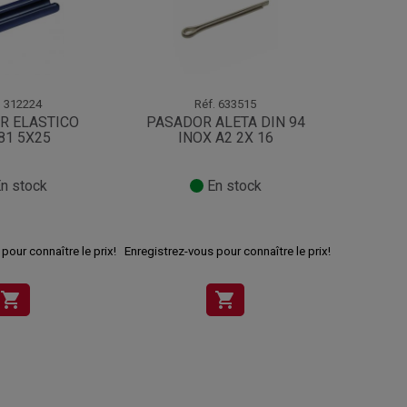
.
312224
Réf.
633515
R ELASTICO
PASADOR ALETA DIN 94
PAS
81 5X25
INOX A2 2X 16
IN
n stock
En stock
pour connaître le prix!
Enregistrez-vous pour connaître le prix!
Enregistrez-v
shopping_cart
shopping_cart