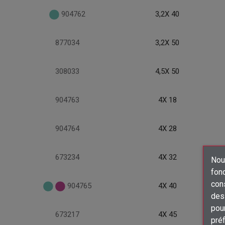
904762
3,2X 40
877034
3,2X 50
308033
4,5X 50
904763
4X 18
904764
4X 28
673234
4X 32
Nous
fon
con
904765
4X 40
des 
pour
673217
4X 45
préf