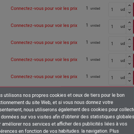
1
Connectez-vous pour voir les prix
unidad
ud
1
Connectez-vous pour voir les prix
unidad
ud
1
Connectez-vous pour voir les prix
unidad
ud
1
Connectez-vous pour voir les prix
unidad
ud
1
Connectez-vous pour voir les prix
unidad
ud
1
Connectez-vous pour voir les prix
 utilisons nos propres cookies et ceux de tiers pour le bon
unidad
ud
×
ctionnement du site Web, et si vous nous donnez votre
Créer une liste d'envies
sentement, nous utiliserons également des cookies pour collect
1
Connectez-vous pour voir les prix
Connexion
unidad
ud
données sur vos visites afin d'obtenir des statistiques globale
×
 améliorer nos services et afficher des publicités liées à vos
Ajouter à ma liste d'envies
Nom de la liste d'envies
1
Connectez-vous pour voir les prix
Vous devez être connecté pour ajouter des produits à votre liste d'envies
unidad
ud
érences en fonction de vos habitudes. la navigation. Plus