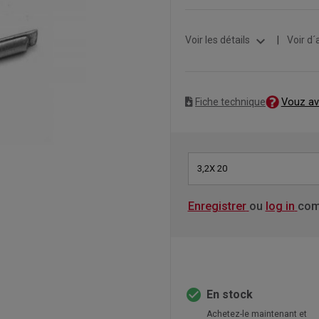
expand_more
Voir les détails
|
Voir d´
Vouz av
Fiche technique
3,2X 20
Enregistrer
ou
log in
com
check_circle
En stock
Achetez-le maintenant et