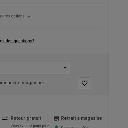
expand_more
autres options
ez des questions?
favorite_border
mencer à magasiner
sync_alt
store
Retour gratuit
Retrait a magasine
Vous avez 15 jours pour
Disponible
a Olot