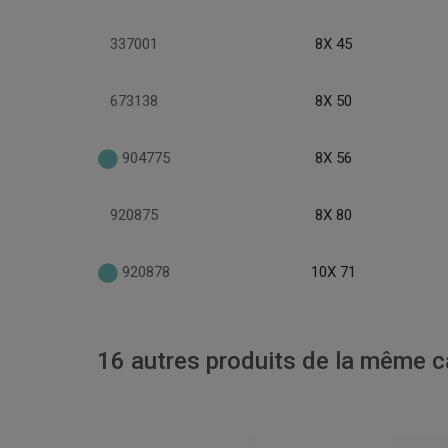
337001
8X 45
673138
8X 50
904775
8X 56
920875
8X 80
920878
10X 71
16 autres produits de la même ca