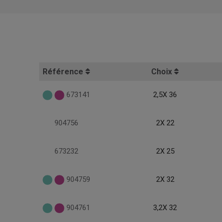
Référence
Choix
673141
2,5X 36
904756
2X 22
673232
2X 25
904759
2X 32
904761
3,2X 32