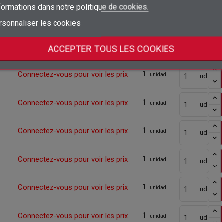
nformations dans
notre politique de cookies.
add_circle_outline
Créer une nouvelle liste
Connexion
Annuler
1
Connectez-vous pour voir les prix
unidad
ud
rsonnaliser les cookies
Créer une liste d'envies
Annuler
1
Connectez-vous pour voir les prix
ACCEPTER TOUS LES COOKIES
unidad
ud
1
Connectez-vous pour voir les prix
unidad
ud
1
Connectez-vous pour voir les prix
unidad
ud
1
Connectez-vous pour voir les prix
unidad
ud
1
Connectez-vous pour voir les prix
unidad
ud
1
Connectez-vous pour voir les prix
unidad
ud
1
Connectez-vous pour voir les prix
unidad
ud