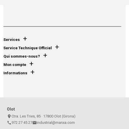
+
Services
+
Service Technique Officiel
+
Qui sommes-nous?
+
Mon compte
+
Informations
Olot
place
Ctra. Les Tries, 85 · 17800 Olot (Girona)
call
972 27 45 27
email
industrial@manxa.com