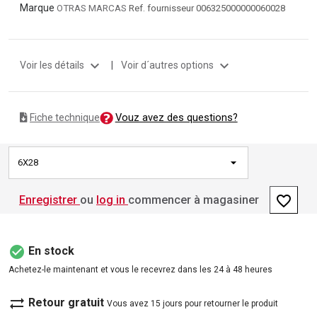
Marque
OTRAS MARCAS
Ref. fournisseur 006325000000060028
expand_more
expand_more
Voir les détails
|
Voir d´autres options
Vouz avez des questions?
Fiche technique
6X28
favorite_border
Enregistrer
ou
log in
commencer à magasiner
check_circle
En stock
Achetez-le maintenant et vous le recevrez dans les 24 à 48 heures
sync_alt
Retour gratuit
Vous avez 15 jours pour retourner le produit