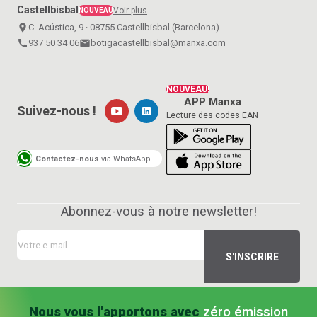
Castellbisbal
Voir plus
NOUVEAU
place
C. Acústica, 9 · 08755 Castellbisbal (Barcelona)
call
937 50 34 06
email
botigacastellbisbal@manxa.com
NOUVEAU!
APP Manxa
Suivez-nous !
Lecture des codes EAN
Contactez-nous
via WhatsApp
Abonnez-vous à notre newsletter!
Nous vous l'apportons avec
zéro émission