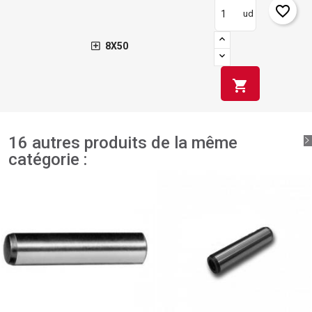
favorite_border
ud
8X50
shopping_cart
16 autres produits de la même
catégorie :