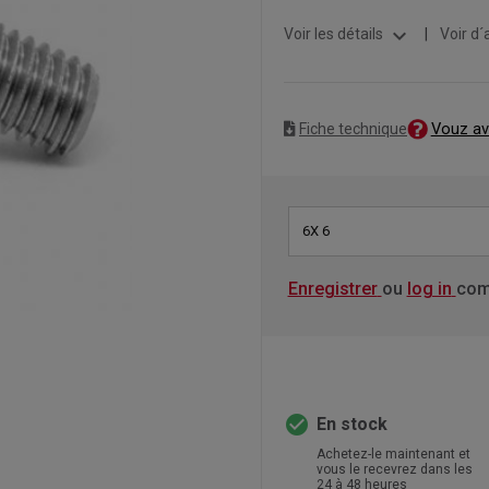
expand_more
Voir les détails
|
Voir d´
Vouz av
Fiche technique
6X 6
Enregistrer
ou
log in
com
check_circle
En stock
Achetez-le maintenant et
vous le recevrez dans les
24 à 48 heures