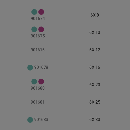
6X 8
901674
6X 10
901675
901676
6X 12
901678
6X 16
6X 20
901680
901681
6X 25
901683
6X 30