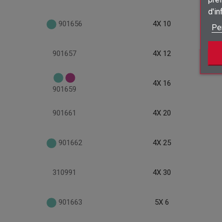
d'i
901656
4X 10
Pe
901657
4X 12
4X 16
901659
901661
4X 20
901662
4X 25
310991
4X 30
901663
5X 6