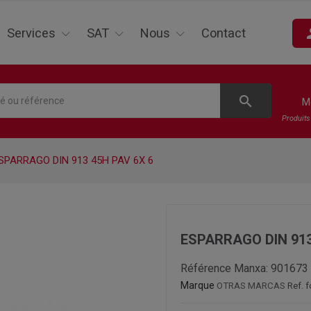
pe
Services
SAT
Nous
Contact
search
M
Produit
SPARRAGO DIN 913 45H PAV 6X 6
ESPARRAGO DIN 913
Référence Manxa:
901673
Marque
OTRAS MARCAS
Ref. 