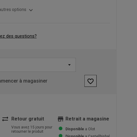
expand_more
autres options
ez des questions?
favorite_border
mencer à magasiner
sync_alt
store
Retour gratuit
Retrait a magasine
Vous avez 15 jours pour
Disponible
a Olot
retourner le produit
Disponible
a Castellbisbal