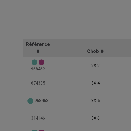
Référence
Choix
3X 3
968462
674335
3X 4
968463
3X 5
314146
3X 6