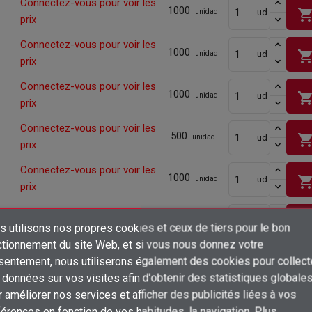
Connectez-vous pour voir les
1000
shopping_ca
ud
unidad
prix
Connectez-vous pour voir les
1000
shopping_ca
ud
unidad
prix
Connectez-vous pour voir les
1000
shopping_ca
ud
unidad
prix
Connectez-vous pour voir les
500
shopping_ca
ud
unidad
prix
Connectez-vous pour voir les
1000
shopping_ca
ud
unidad
prix
Connectez-vous pour voir les
1000
shopping_ca
ud
unidad
 utilisons nos propres cookies et ceux de tiers pour le bon
prix
×
ctionnement du site Web, et si vous nous donnez votre
Créer une liste d'envies
Connectez-vous pour voir les
sentement, nous utiliserons également des cookies pour collect
1000
shopping_ca
ud
unidad
Connexion
prix
données sur vos visites afin d'obtenir des statistiques globale
×
 améliorer nos services et afficher des publicités liées à vos
Ajouter à ma liste d'envies
Connectez-vous pour voir les
Nom de la liste d'envies
1000
Vous devez être connecté pour ajouter des produits à votre liste d'envies
shopping_ca
ud
unidad
érences en fonction de vos habitudes. la navigation. Plus