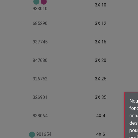
3X 10
933010
685290
3X 12
937745
3X 16
847680
3X 20
326752
3X 25
326901
3X 35
Nous
fon
con
838064
4X 4
des 
pour
901654
4X 6
préf