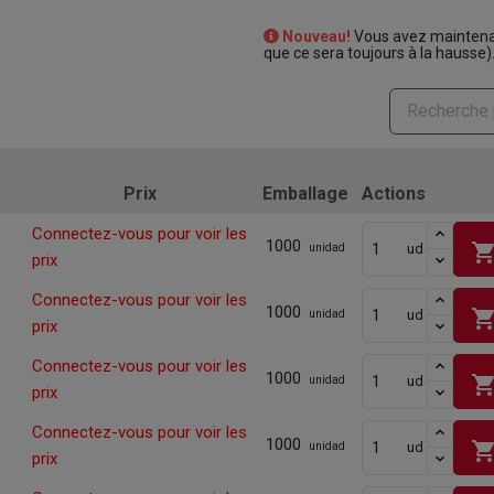
Nouveau!
Vous avez maintenan
que ce sera toujours à la hausse)
Prix
Emballage
Actions
Connectez-vous pour voir les
1000
shopping_ca
ud
unidad
prix
Connectez-vous pour voir les
1000
shopping_ca
ud
unidad
prix
Connectez-vous pour voir les
1000
shopping_ca
ud
unidad
prix
Connectez-vous pour voir les
1000
shopping_ca
ud
unidad
prix