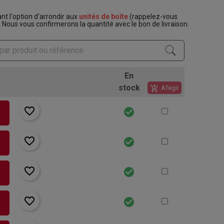
t l'option d'arrondir aux
unités de boîte
(rappelez-vous
. Nous vous confirmerons la quantité avec le bon de livraison.
En
stock
add_shopping_cart
Afegir
favorite_border
check_circle
rt
favorite_border
check_circle
rt
favorite_border
check_circle
rt
favorite_border
check_circle
rt