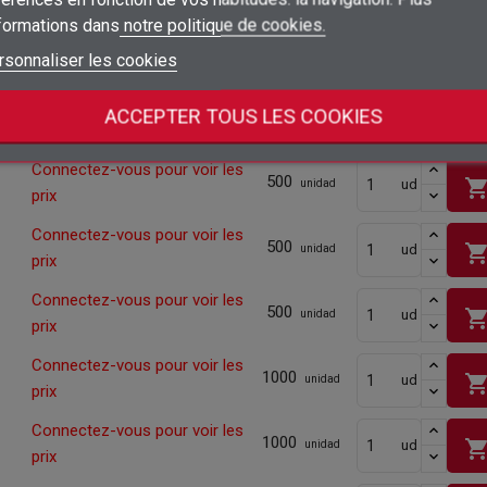
prix
nformations dans
notre politique de cookies.
add_circle_outline
Créer une nouvelle liste
Connectez-vous pour voir les
Connexion
Annuler
1000
shopping_ca
ud
unidad
rsonnaliser les cookies
prix
Créer une liste d'envies
Annuler
Connectez-vous pour voir les
ACCEPTER TOUS LES COOKIES
1000
shopping_ca
ud
unidad
prix
Connectez-vous pour voir les
500
shopping_ca
ud
unidad
prix
Connectez-vous pour voir les
500
shopping_ca
ud
unidad
prix
Connectez-vous pour voir les
500
shopping_ca
ud
unidad
prix
Connectez-vous pour voir les
1000
shopping_ca
ud
unidad
prix
Connectez-vous pour voir les
1000
shopping_ca
ud
unidad
prix