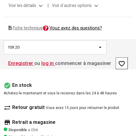
expand_more
expand_more
Voir les détails
|
Voir d´autres options
Vouz avez des questions?
Fiche technique
10X 20
favorite_border
Enregistrer
ou
log in
commencer à magasiner
check_circle
En stock
Achetez-le maintenant et vous le recevrez dans les 24 à 48 heures
sync_alt
Retour gratuit
Vous avez 15 jours pour retourner le produit
store
Retrait a magasine
Disponible
a Olot