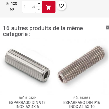
12X
favorite_border
shopping_cart
ud
60
16 autres produits de la même
catégorie :
Réf.
810329
Réf.
813851
ESPARRAGO DIN 913
ESPARRAGO DIN 916
INOX A2 4X 6
INOX A2 5X 10