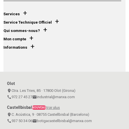
+
Services
+
Service Technique Officiel
+
Qui sommes-nous?
+
Mon compte
+
Informations
Olot
place
Ctra. Les Tries, 85 · 17800 Olot (Girona)
call
972 27 45 27
email
industrial@manxa.com
Castellbisbal
Voir plus
NOUVEAU
place
C. Acústica, 9 · 08755 Castellbisbal (Barcelona)
call
937 50 34 06
email
botigacastellbisbal@manxa.com