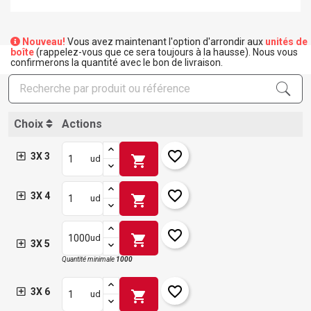
Nouveau!
Vous avez maintenant l'option d'arrondir aux
unités de
boîte
(rappelez-vous que ce sera toujours à la hausse). Nous vous
confirmerons la quantité avec le bon de livraison.
Choix
Actions
favorite_border
3X 3
shopping_cart
ud
favorite_border
3X 4
shopping_cart
ud
favorite_border
shopping_cart
ud
3X 5
Quantité minimale
1000
favorite_border
3X 6
shopping_cart
ud