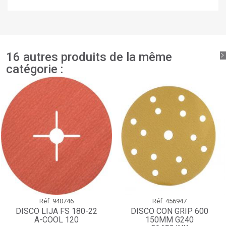
votre liste d'envies.
add_circle_outline
Créer une nouvelle liste
Connexion
Annuler
Créer une liste d'envies
Annuler
16 autres produits de la même
catégorie :
Réf.
940746
Réf.
456947
DISCO LIJA FS 180-22
DISCO CON GRIP 600
A-COOL 120
150MM G240