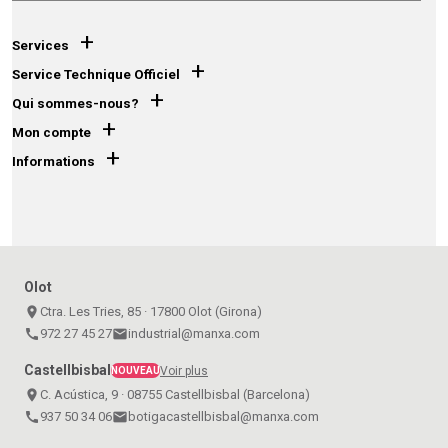
+
Services
+
Service Technique Officiel
+
Qui sommes-nous?
+
Mon compte
+
Informations
Olot
place
Ctra. Les Tries, 85 · 17800 Olot (Girona)
call
972 27 45 27
email
industrial@manxa.com
Castellbisbal
Voir plus
NOUVEAU
place
C. Acústica, 9 · 08755 Castellbisbal (Barcelona)
call
937 50 34 06
email
botigacastellbisbal@manxa.com