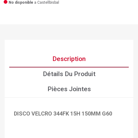
No disponible
a Castellbisbal
Description
Détails Du Produit
Pièces Jointes
×
DISCO VELCRO 344FK 15H 150MM G60
Créer une liste d'envies
×
Connexion
×
Ajouter à ma liste d'envies
Nom de la liste d'envies
Vous devez être connecté pour ajouter des produits à