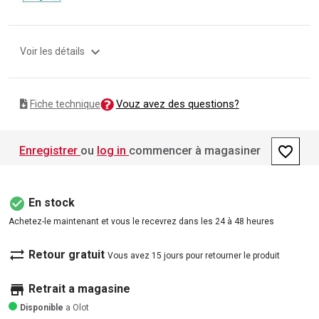
expand_more
Voir les détails
Vouz avez des questions?
Fiche technique
favorite_border
Enregistrer
ou
log in
commencer à magasiner
check_circle
En stock
Achetez-le maintenant et vous le recevrez dans les 24 à 48 heures
sync_alt
Retour gratuit
Vous avez 15 jours pour retourner le produit
store
Retrait a magasine
Disponible
a Olot