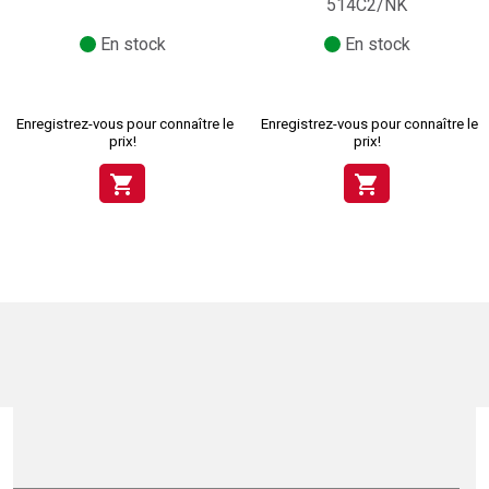
514C2/NK
En stock
En stock
Enregistrez-vous pour connaître le
Enregistrez-vous pour connaître le
prix!
prix!
shopping_cart
shopping_cart