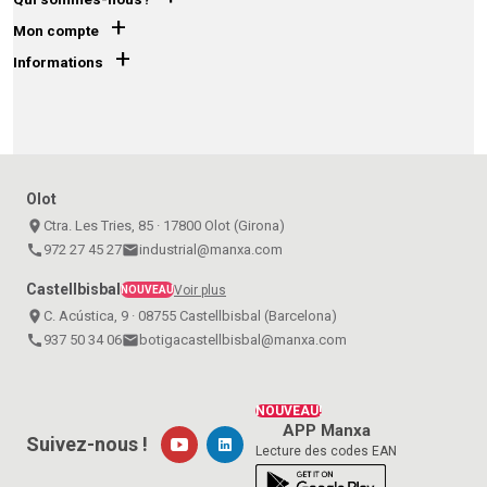
+
Mon compte
+
Informations
Olot
place
Ctra. Les Tries, 85 · 17800 Olot (Girona)
call
972 27 45 27
email
industrial@manxa.com
Castellbisbal
Voir plus
NOUVEAU
place
C. Acústica, 9 · 08755 Castellbisbal (Barcelona)
call
937 50 34 06
email
botigacastellbisbal@manxa.com
NOUVEAU!
APP Manxa
Suivez-nous !
Lecture des codes EAN