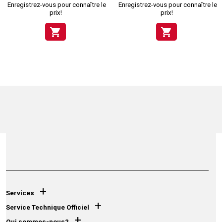
Enregistrez-vous pour connaître le
Enregistrez-vous pour connaître le
prix!
prix!
shopping_cart
shopping_cart
+
Services
+
Service Technique Officiel
+
Qui sommes-nous?