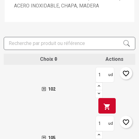
ACERO INOXIDABLE, CHAPA, MADERA
Choix
Actions
favorite_border
ud
102
shopping_cart
favorite_border
ud
105