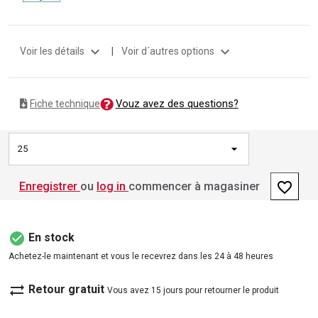
expand_more
expand_more
Voir les détails
|
Voir d´autres options
Vouz avez des questions?
Fiche technique
25
favorite_border
Enregistrer
ou
log in
commencer à magasiner
check_circle
En stock
Achetez-le maintenant et vous le recevrez dans les 24 à 48 heures
sync_alt
Retour gratuit
Vous avez 15 jours pour retourner le produit