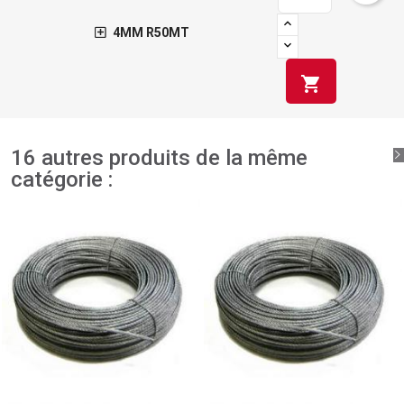
4MM R50MT
shopping_cart
16 autres produits de la même
catégorie :