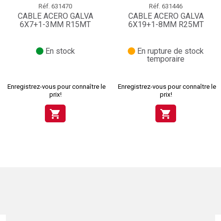
Réf.
631470
Réf.
631446
CABLE ACERO GALVA
CABLE ACERO GALVA
6X7+1-3MM R15MT
6X19+1-8MM R25MT
En stock
En rupture de stock
temporaire
Enregistrez-vous pour connaître le
Enregistrez-vous pour connaître le
prix!
prix!
shopping_cart
shopping_cart