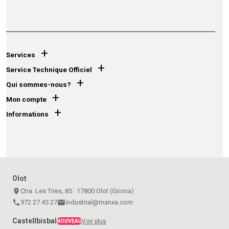
+
Services
+
Service Technique Officiel
+
Qui sommes-nous?
+
Mon compte
+
Informations
Olot
place
Ctra. Les Tries, 85 · 17800 Olot (Girona)
call
972 27 45 27
email
industrial@manxa.com
Castellbisbal
Voir plus
NOUVEAU