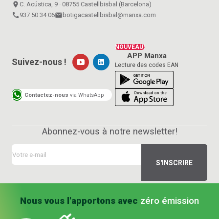
place
C. Acústica, 9 · 08755 Castellbisbal (Barcelona)
call
937 50 34 06
email
botigacastellbisbal@manxa.com
NOUVEAU!
APP Manxa
Suivez-nous !
Lecture des codes EAN
Contactez-nous
via WhatsApp
Abonnez-vous à notre newsletter!
Nous vous l'apportons avec
zéro émission