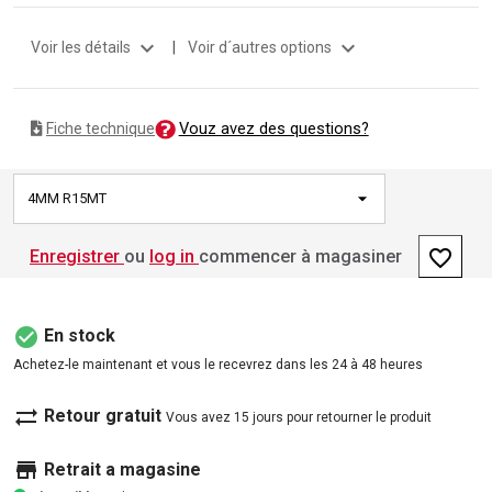
expand_more
expand_more
Voir les détails
|
Voir d´autres options
Vouz avez des questions?
Fiche technique
4MM R15MT
favorite_border
Enregistrer
ou
log in
commencer à magasiner
check_circle
En stock
Achetez-le maintenant et vous le recevrez dans les 24 à 48 heures
sync_alt
Retour gratuit
Vous avez 15 jours pour retourner le produit
store
Retrait a magasine