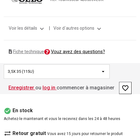
expand_more
expand_more
Voir les détails
|
Voir d´autres options
Vouz avez des questions?
Fiche technique
3,5X 35 (115U)
favorite_border
Enregistrer
ou
log in
commencer à magasiner
check_circle
En stock
Achetez-le maintenant et vous le recevrez dans les 24 à 48 heures
sync_alt
Retour gratuit
Vous avez 15 jours pour retourner le produit