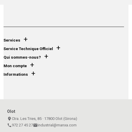
+
Services
+
Service Technique Officiel
+
Qui sommes-nous?
+
Mon compte
+
Informations
Olot
place
Ctra. Les Tries, 85 · 17800 Olot (Girona)
call
972 27 45 27
email
industrial@manxa.com