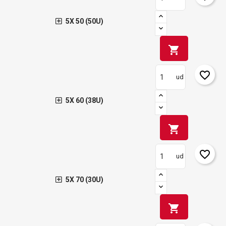
5X 50 (50U)
shopping_cart
favorite_border
ud
5X 60 (38U)
shopping_cart
favorite_border
ud
5X 70 (30U)
shopping_cart