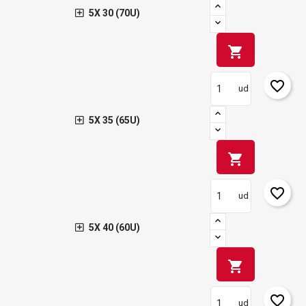
5X 30 (70U)
shopping_cart
favorite_border
ud
5X 35 (65U)
shopping_cart
favorite_border
ud
5X 40 (60U)
shopping_cart
favorite_border
ud