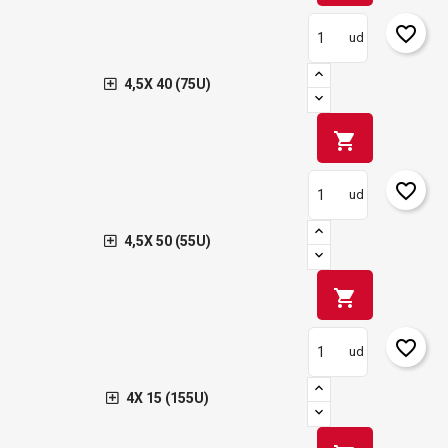
favorite_border
ud
4,5X 40 (75U)
shopping_cart
favorite_border
ud
4,5X 50 (55U)
shopping_cart
favorite_border
ud
4X 15 (155U)
×
Créer une liste d'envies
×
Connexion