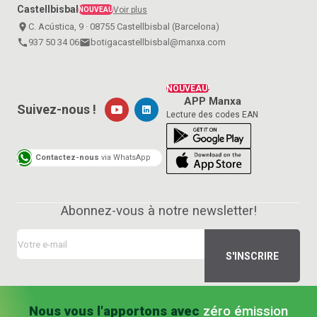
Castellbisbal
Voir plus
NOUVEAU
place
C. Acústica, 9 · 08755 Castellbisbal (Barcelona)
call
937 50 34 06
email
botigacastellbisbal@manxa.com
NOUVEAU!
APP Manxa
Suivez-nous !
Lecture des codes EAN
Contactez-nous
via WhatsApp
Abonnez-vous à notre newsletter!
Nous vous l'apportons avec
zéro émission