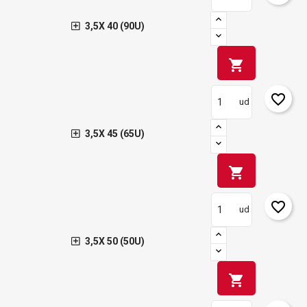
3,5X 40 (90U)
shopping_cart
favorite_border
ud
3,5X 45 (65U)
shopping_cart
favorite_border
ud
3,5X 50 (50U)
shopping_cart