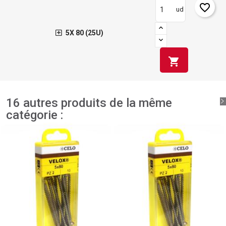
favorite_border
ud
5X 80 (25U)
shopping_cart
16 autres produits de la même
catégorie :