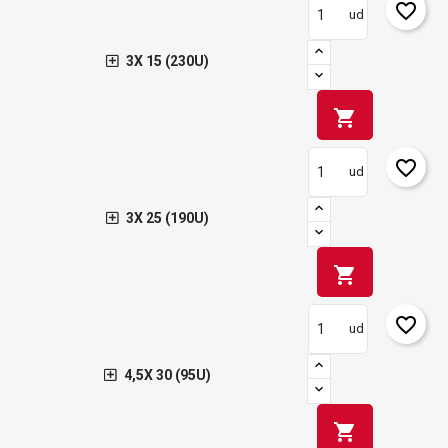
favorite_border
ud
3X 15 (230U)
shopping_cart
favorite_border
ud
3X 25 (190U)
shopping_cart
favorite_border
ud
4,5X 30 (95U)
shopping_cart