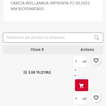
CABEZA AVELLANADA IMPRONTA PZ Ø3,5X35
MM BICROMATADO
Choix
Actions
favorite_border
ud
3,5X 15 (210U)
shopping_cart
favorite_border
ud