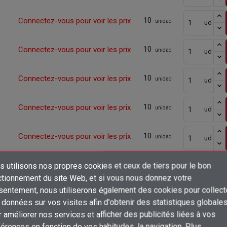
10
Connectez-vous pour voir les prix
unidad
ud
10
Connectez-vous pour voir les prix
unidad
ud
10
Connectez-vous pour voir les prix
unidad
ud
10
Connectez-vous pour voir les prix
unidad
ud
10
Connectez-vous pour voir les prix
unidad
ud
10
Connectez-vous pour voir les prix
 utilisons nos propres cookies et ceux de tiers pour le bon
unidad
ud
×
ctionnement du site Web, et si vous nous donnez votre
Créer une liste d'envies
sentement, nous utiliserons également des cookies pour collect
Connexion
10
Connectez-vous pour voir les prix
unidad
ud
données sur vos visites afin d'obtenir des statistiques globale
×
 améliorer nos services et afficher des publicités liées à vos
Ajouter à ma liste d'envies
Nom de la liste d'envies
Vous devez être connecté pour ajouter des produits à votre liste d'envies
10
Connectez-vous pour voir les prix
unidad
ud
érences en fonction de vos habitudes. la navigation. Plus