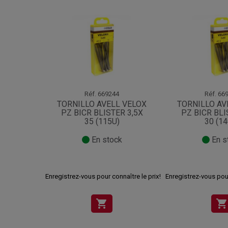
Réf.
669244
Réf.
669
TORNILLO AVELL VELOX
TORNILLO AV
PZ BICR BLISTER 3,5X
PZ BICR BLI
35 (115U)
30 (14
En stock
En s
Enregistrez-vous pour connaître le prix!
Enregistrez-vous pour
shopping_cart
shopping_cart