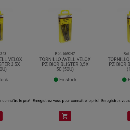
243
Réf.
669247
Réf
ELL VELOX
TORNILLO AVELL VELOX
TORNILLO
STER 3,5X
PZ BICR BLISTER 3,5X
PZ BICR B
0U)
50 (50U)
(
tock
En stock
E
 connaître le prix!
Enregistrez-vous pour connaître le prix!
Enregistrez-vous 
shopping_cart