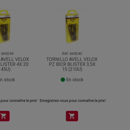
.
669249
Réf.
669240
 AVELL VELOX
TORNILLO AVELL VELOX
TORNI
LISTER 4X 20
PZ BICR BLISTER 3,5X
PZ BIC
145U)
15 (210U)
n stock
En stock
pour connaître le prix!
Enregistrez-vous pour connaître le prix!
Enregistrez-v
shopping_cart
shopping_cart