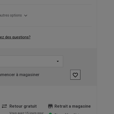
expand_more
autres options
ez des questions?
favorite_border
mencer à magasiner
sync_alt
store
Retour gratuit
Retrait a magasine
Vous avez 15 jours pour