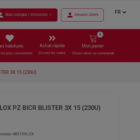
expand_more
FR
rson
person
Mon compte / m'inscrire
Devenir client
expand_more
0
Achat rapide
es habituels
Mon panier
Écrivez les codes
s les plus consommés
Choisir devis ou commande
TER 3X 15 (230U)
OX PZ BICR BLISTER 3X 15 (230U)
rnisseur 4B315VLOX