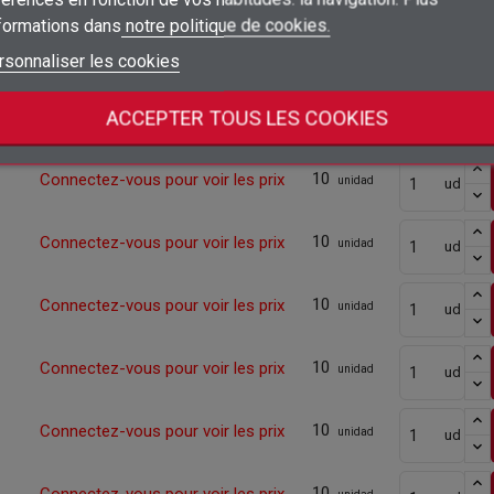
nformations dans
notre politique de cookies.
add_circle_outline
Créer une nouvelle liste
Connexion
Annuler
10
Connectez-vous pour voir les prix
unidad
ud
rsonnaliser les cookies
Créer une liste d'envies
Annuler
10
ACCEPTER TOUS LES COOKIES
Connectez-vous pour voir les prix
unidad
ud
10
Connectez-vous pour voir les prix
unidad
ud
10
Connectez-vous pour voir les prix
unidad
ud
10
Connectez-vous pour voir les prix
unidad
ud
10
Connectez-vous pour voir les prix
unidad
ud
10
Connectez-vous pour voir les prix
unidad
ud
10