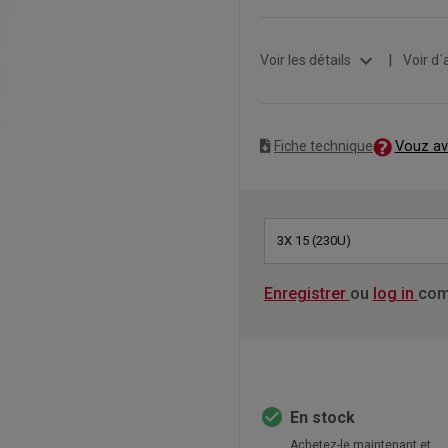
expand_more
Voir les détails
|
Voir d´
Vouz av
Fiche technique
3X 15 (230U)
Enregistrer
ou
log in
com
check_circle
En stock
Achetez-le maintenant et