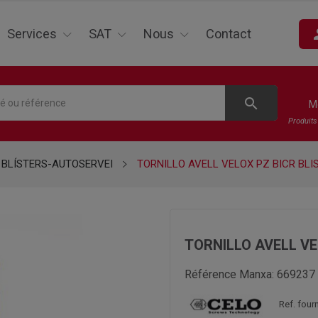
pe
Services
SAT
Nous
Contact
search
M
Produit
BLÍSTERS-AUTOSERVEI
TORNILLO AVELL VELOX PZ BICR BLIS
TORNILLO AVELL VEL
Référence Manxa:
669237
Ref. fou