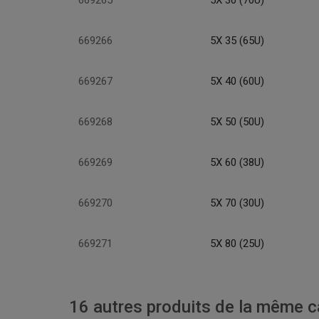
669265
5X 30 (70U)
669266
5X 35 (65U)
669267
5X 40 (60U)
669268
5X 50 (50U)
669269
5X 60 (38U)
669270
5X 70 (30U)
669271
5X 80 (25U)
16 autres produits de la même ca