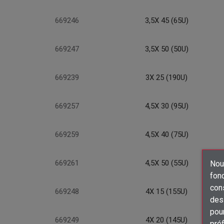
669246
3,5X 45 (65U)
669247
3,5X 50 (50U)
669239
3X 25 (190U)
669257
4,5X 30 (95U)
669259
4,5X 40 (75U)
669261
4,5X 50 (55U)
Nous
fon
con
669248
4X 15 (155U)
des 
pour
669249
4X 20 (145U)
préf