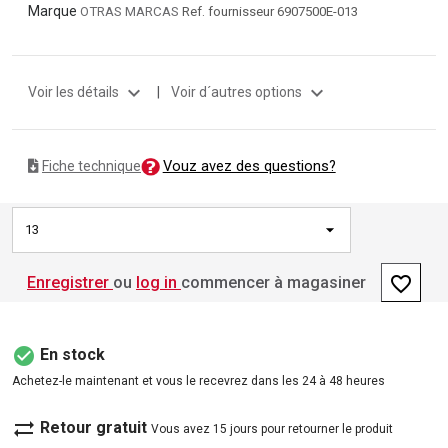
Marque
OTRAS MARCAS
Ref. fournisseur 6907500E-013
expand_more
expand_more
Voir les détails
|
Voir d´autres options
Vouz avez des questions?
Fiche technique
13
favorite_border
Enregistrer
ou
log in
commencer à magasiner
check_circle
En stock
Achetez-le maintenant et vous le recevrez dans les 24 à 48 heures
sync_alt
Retour gratuit
Vous avez 15 jours pour retourner le produit