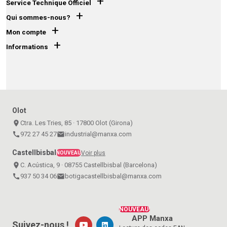
+
Service Technique Officiel
+
Qui sommes-nous?
+
Mon compte
+
Informations
Olot
place
Ctra. Les Tries, 85 · 17800 Olot (Girona)
call
972 27 45 27
email
industrial@manxa.com
Castellbisbal
Voir plus
NOUVEAU
place
C. Acústica, 9 · 08755 Castellbisbal (Barcelona)
call
937 50 34 06
email
botigacastellbisbal@manxa.com
NOUVEAU!
APP Manxa
Suivez-nous !