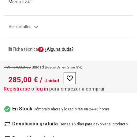
Marca
OZAT
expand_more
Ver detalles
¿Alguna duda?
Ficha técnica
PVP: 547,53 € /
unidad
(Precio de venta sin IVA)
favorite_border
285,00 €
/
Unidad
Registrarse
o
log in
para empezar a comprar
check_circle
En Stock
Cómpralo ahora y lo recibirás en 24-48 horas
sync_alt
Devolución gratuita
Tienes 15 días para devolver el producto