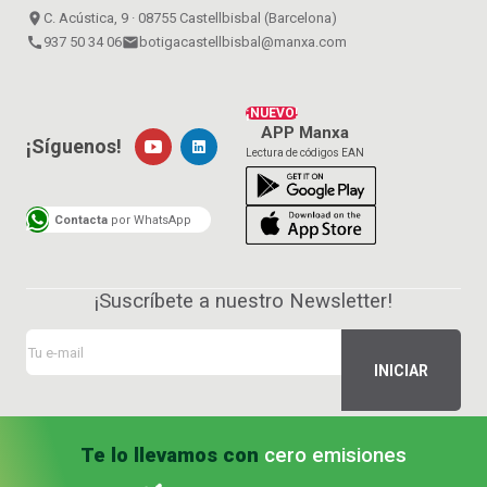
place
C. Acústica, 9 · 08755 Castellbisbal (Barcelona)
call
937 50 34 06
email
botigacastellbisbal@manxa.com
¡NUEVO!
APP Manxa
¡Síguenos!
Lectura de códigos EAN
Contacta
por WhatsApp
¡Suscríbete a nuestro Newsletter!
Te lo llevamos con
cero emisiones