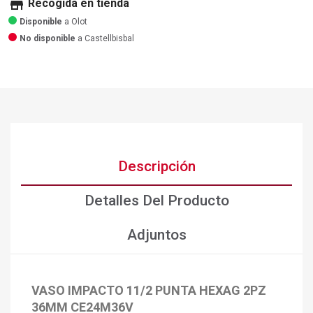
store
Recogida en tienda
Disponible
a Olot
No disponible
a Castellbisbal
Descripción
Detalles Del Producto
Adjuntos
×
Crear lista de deseos
VASO IMPACTO 11/2 PUNTA HEXAG 2PZ
×
Iniciar sesión
36MM CE24M36V