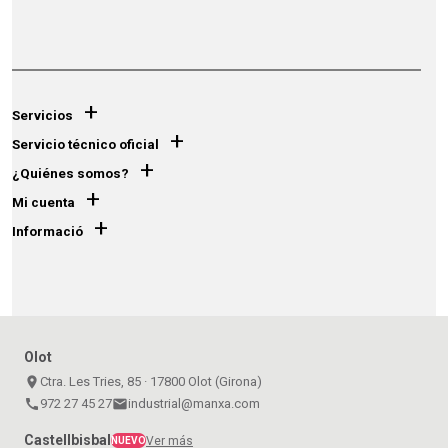
+
Servicios
+
Servicio técnico oficial
+
¿Quiénes somos?
+
Mi cuenta
+
Informació
Olot
place
Ctra. Les Tries, 85 · 17800 Olot (Girona)
call
972 27 45 27
email
industrial@manxa.com
Castellbisbal
Ver más
NUEVO