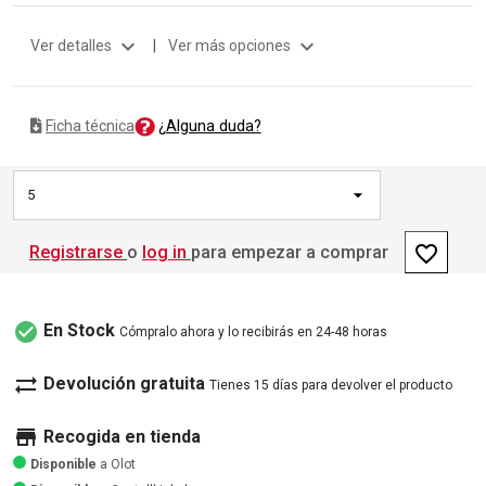
expand_more
expand_more
Ver detalles
|
Ver más opciones
¿Alguna duda?
Ficha técnica
5
favorite_border
Registrarse
o
log in
para empezar a comprar
check_circle
En Stock
Cómpralo ahora y lo recibirás en 24-48 horas
sync_alt
Devolución gratuita
Tienes 15 días para devolver el producto
store
Recogida en tienda
Disponible
a Olot