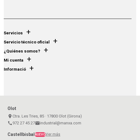
+
Servicios
+
Servicio técnico oficial
+
¿Quiénes somos?
+
Mi cuenta
+
Informació
Olot
place
Ctra. Les Tries, 85 · 17800 Olot (Girona)
call
972 27 45 27
email
industrial@manxa.com
Castellbisbal
Ver más
NUEVO