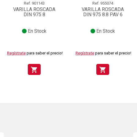
Ref.
901143
Ref.
955074
VARILLA ROSCADA
VARILLA ROSCADA
DIN 975 8
DIN 975 8.8 PAV 6
En Stock
En Stock
Regístrate
para saber el precio!
Regístrate
para saber el precio!
shopping_cart
shopping_cart