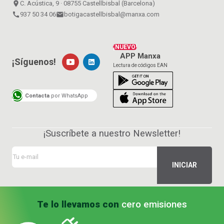
place
C. Acústica, 9 · 08755 Castellbisbal (Barcelona)
call
937 50 34 06
email
botigacastellbisbal@manxa.com
¡NUEVO!
APP Manxa
¡Síguenos!
Lectura de códigos EAN
Contacta
por WhatsApp
¡Suscríbete a nuestro Newsletter!
Te lo llevamos con
cero emisiones