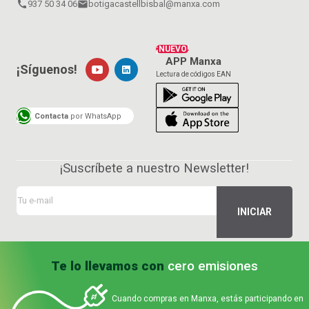
call
937 50 34 06
email
botigacastellbisbal@manxa.com
¡NUEVO!
APP Manxa
¡Síguenos!
Lectura de códigos EAN
Contacta
por WhatsApp
¡Suscríbete a nuestro Newsletter!
Te lo llevamos con
cero emisiones
Cuando compras en Manxa, estás participando en