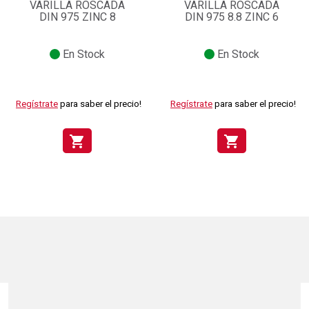
VARILLA ROSCADA
VARILLA ROSCADA
DIN 975 ZINC 8
DIN 975 8.8 ZINC 6
En Stock
En Stock
Regístrate
para saber el precio!
Regístrate
para saber el precio!
shopping_cart
shopping_cart