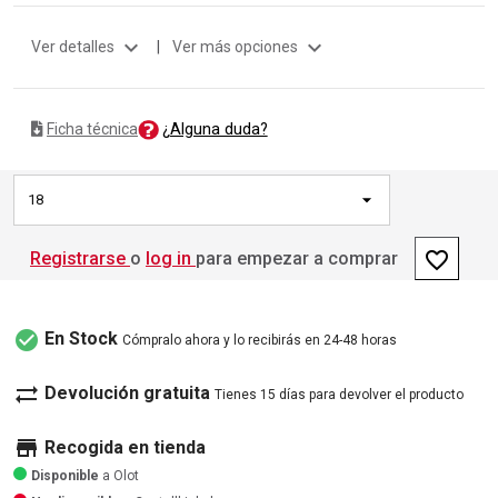
expand_more
expand_more
Ver detalles
|
Ver más opciones
¿Alguna duda?
Ficha técnica
18
favorite_border
Registrarse
o
log in
para empezar a comprar
check_circle
En Stock
Cómpralo ahora y lo recibirás en 24-48 horas
sync_alt
Devolución gratuita
Tienes 15 días para devolver el producto
store
Recogida en tienda
Disponible
a Olot