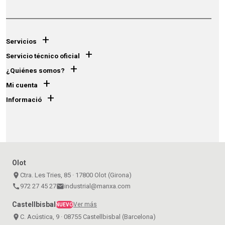
+
Servicios
+
Servicio técnico oficial
+
¿Quiénes somos?
+
Mi cuenta
+
Informació
Olot
place
Ctra. Les Tries, 85 · 17800 Olot (Girona)
call
972 27 45 27
email
industrial@manxa.com
Castellbisbal
Ver más
NUEVO
place
C. Acústica, 9 · 08755 Castellbisbal (Barcelona)