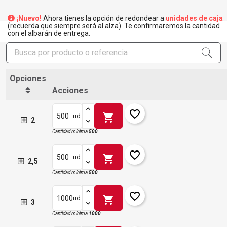
¡Nuevo!
Ahora tienes la opción de redondear a
unidades de caja
(recuerda que siempre será al alza). Te confirmaremos la cantidad
con el albarán de entrega.
Opciones
Acciones
favorite_border
shopping_cart
ud
2
Cantidad mínima
500
favorite_border
shopping_cart
ud
2,5
Cantidad mínima
500
favorite_border
shopping_cart
ud
3
Cantidad mínima
1000