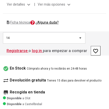
expand_more
expand_more
Ver detalles
|
Ver más opciones
¿Alguna duda?
Ficha técnica
14
favorite_border
Registrarse
o
log in
para empezar a comprar
check_circle
En Stock
Cómpralo ahora y lo recibirás en 24-48 horas
sync_alt
Devolución gratuita
Tienes 15 días para devolver el producto
store
Recogida en tienda
Disponible
a Olot
Disponible
a Castellbisbal