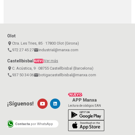
Olot
place
Ctra. Les Tries, 85 · 17800 Olot (Girona)
call
972 27 45 27
email
industrial@manxa.com
Castellbisbal
Ver más
NUEVO
place
C. Acústica, 9 · 08755 Castellbisbal (Barcelona)
call
937 50 34 06
email
botigacastellbisbal@manxa.com
¡NUEVO!
APP Manxa
¡Síguenos!
Lectura de códigos EAN
Contacta
por WhatsApp