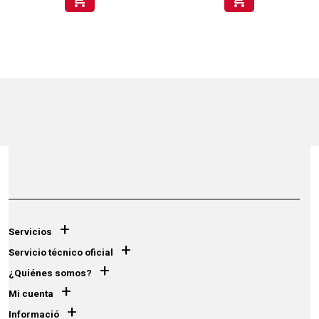
shopping_cart
shopping_cart
+
Servicios
+
Servicio técnico oficial
+
¿Quiénes somos?
+
Mi cuenta
+
Informació